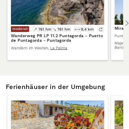
Mirado
moderat
761 hm
761 hm
9,4 km
Wanderweg PR LP 11.2 Puntagorda - Puerto
Punta­g
de Puntagorda - Puntagorda
Majestä
Barranc
Wandern im Westen
,
La Palma
Ferienhäuser in der Umgebung