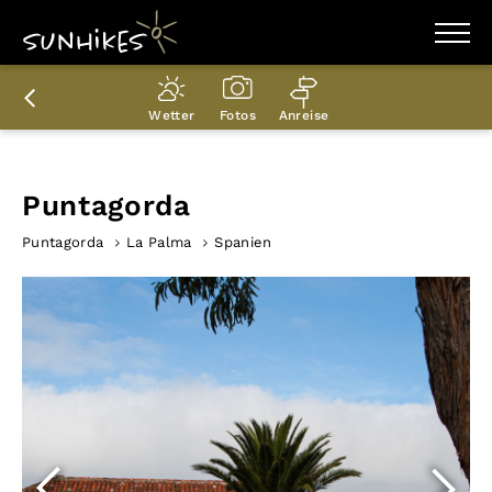
WANDERZIELE
WANDERUNGEN
Wetter
Fotos
Anreise
ENTDECKEN
MAGAZIN
TRAILBOX
PLANER
Puntagorda
Punta­gorda
La Palma
Spanien