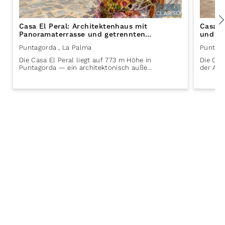
Casa El Peral: Architektenhaus mit
Casa L
Panoramaterrasse und getrennten
und gr
Schlafflügeln in Puntagorda auf La Palma
Puntag
Puntagorda
, La Palma
Puntag
Die Casa El Peral liegt auf 773 m Höhe in
Die Cas
Puntagorda — ein architektonisch auße…
der Anl