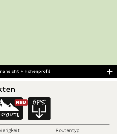
nansicht + Höhenprofil
kten
NEU
D
ROUTE
ierigkeit
Routentyp