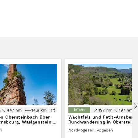
leicht
m
447 hm
14,6 km
197 hm
197 hm
n Obersteinbach über
Wachtfels und Petit-Arnsberg
rnsbourg, Wasigenstein,
Rundwanderung in Obersteinb
Froensbourg
n
Nordvogesen
,
Vogesen