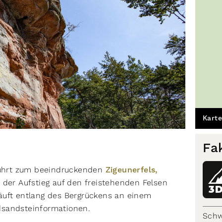
Karte
Fa
 führt zum beeindruckenden
Zigeunerfels,
t der Aufstieg auf den freistehenden Felsen
3
äuft entlang des Bergrückens an einem
dsandsteinformationen.
Schw