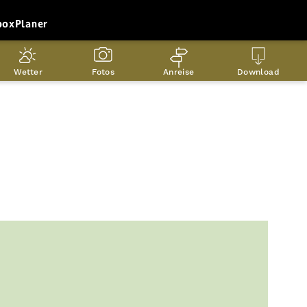
box
Planer
Wetter
Fotos
Anreise
Download