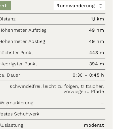
cht
Rundwanderung
Distanz
1,1 km
Höhenmeter Aufstieg
49 hm
Höhenmeter Abstieg
49 hm
höchster Punkt
443 m
niedrigster Punkt
394 m
ca. Dauer
0:30 – 0:45 h
schwindelfrei, leicht zu folgen, trittsicher,
vorwiegend Pfade
Wegmarkierung
–
festes Schuhwerk
Auslastung
moderat