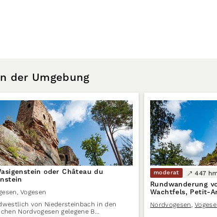
 in der Umgebung
asigenstein oder Château du
moderat
447 h
nstein
Rundwanderung vo
Wachtfels, Petit-A
gesen
,
Vogesen
Zigeunerfels zur 
dwestlich von Niedersteinbach in den
Nordvogesen
,
Vogese
schen Nordvogesen gelegene B…