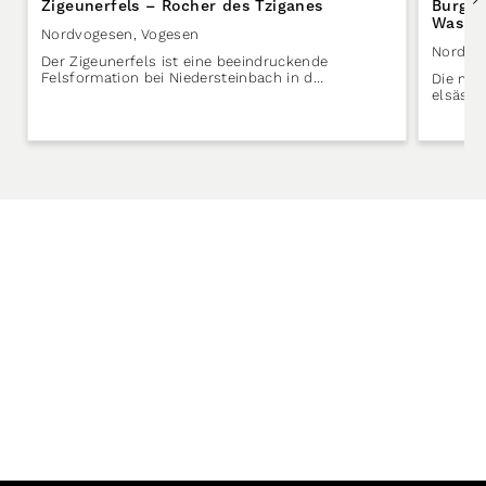
Zigeunerfels – Rocher des Tziganes
Burg W
Wasige
Nordvogesen
,
Vogesen
Nordvo
Der Zigeunerfels ist eine beeindruckende
Felsformation bei Niedersteinbach in d…
Die nor
elsässi