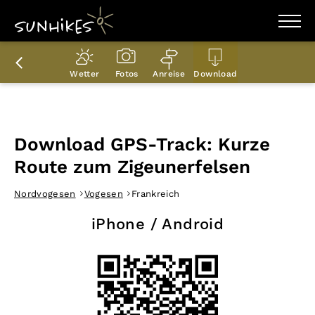
WANDERZIELE
WANDERUNGEN
Wetter
Fotos
Anreise
Download
ENTDECKEN
MAGAZIN
TRAILBOX
PLANER
Download GPS-Track: Kurze
Route zum Zigeunerfelsen
Nordvogesen
Vogesen
Frankreich
iPhone / Android