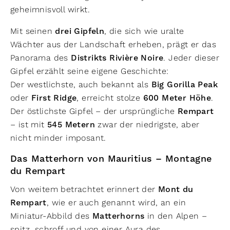
geheimnisvoll wirkt.
Mit seinen
drei Gipfeln
, die sich wie uralte
Wächter aus der Landschaft erheben, prägt er das
Panorama des
Distrikts Rivière Noire
. Jeder dieser
Gipfel erzählt seine eigene Geschichte:
Der westlichste, auch bekannt als
Big Gorilla Peak
oder
First Ridge
, erreicht stolze
600 Meter Höhe
.
Der östlichste Gipfel – der ursprüngliche
Rempart
– ist mit
545 Metern
zwar der niedrigste, aber
nicht minder imposant.
Das Matterhorn von Mauritius – Montagne
du Rempart
Von weitem betrachtet erinnert der
Mont du
Rempart
, wie er auch genannt wird, an ein
Miniatur-Abbild des
Matterhorns
in den Alpen –
spitz, schroff und von einer Aura des