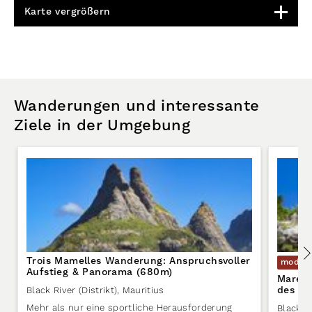
Karte vergrößern
Wanderungen und interessante
Ziele in der Umgebung
Trois Mamelles Wanderung: Anspruchsvoller
moder
Aufstieg & Panorama (680m)
Mare A
des Bl
Black River (Distrikt)
,
Mauritius
Maurit
Mehr als nur eine sportliche Herausforderung
Black R