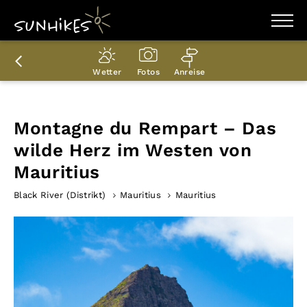
WANDERZIELE
WANDERUNGEN
Wetter
Fotos
Anreise
ENTDECKEN
MAGAZIN
TRAILBOX
PLANER
Montagne du Rempart – Das
wilde Herz im Westen von
Mauritius
Black River (Distrikt)
Mauritius
Mauritius