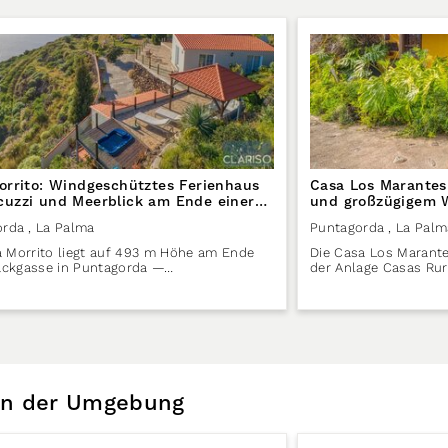
Morrito: Windgeschütztes Ferienhaus
Casa Los Marantes
cuzzi und Meerblick am Ende einer
und großzügigem W
sse in Puntagorda auf La Palma
Puntagorda auf La
orda
, La Palma
Puntagorda
, La Palm
la Morrito liegt auf 493 m Höhe am Ende
Die Casa Los Marante
ackgasse in Puntagorda —…
der Anlage Casas Ru
 in der Umgebung