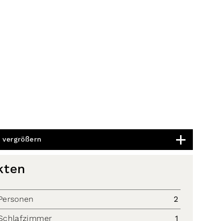
 vergrößern
kten
Personen
2
Schlafzimmer
1