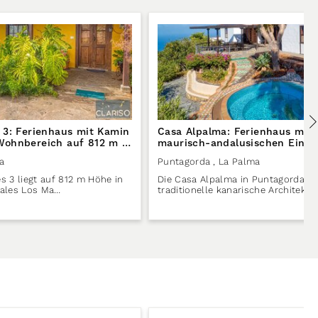
 3: Ferienhaus mit Kamin
Casa Alpalma: Ferienhaus mit 
ohnbereich auf 812 m in
maurisch-andalusischen Einfl
 Palma
solargeheiztem Sitzpool in Pu
a
Puntagorda
, La Palma
La Palma
s 3 liegt auf 812 m Höhe in
Die Casa Alpalma in Puntagorda ve
rales Los Ma…
traditionelle kanarische Architekt