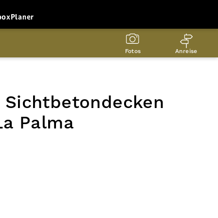
box
Planer
Fotos
Anreise
 m Sichtbetondecken
La Palma