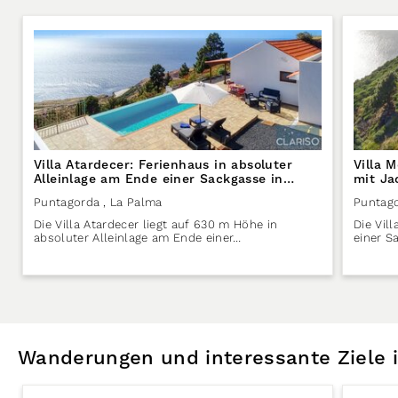
Villa Atardecer: Ferienhaus in absoluter
Villa 
Alleinlage am Ende einer Sackgasse in
mit Ja
Puntagorda auf La Palma
Sackga
Puntagorda
, La Palma
Puntag
Die Villa Atardecer liegt auf 630 m Höhe in
Die Vil
absoluter Alleinlage am Ende einer…
einer S
Wanderungen und interessante Ziele