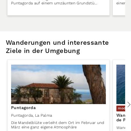
Puntagorda auf einem umzäunten Grundstü…
einer S
Wanderungen und interessante
Ziele in der Umgebung
Puntagorda
moder
Wander
Punta­gorda
,
La Palma
de Pun
Die Mandelblüte verleiht dem Ort im Februar und
März eine ganz eigene Atmosphäre
Wander