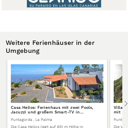
Weitere Ferienhäuser in der
Umgebung
Casa Helios: Ferienhaus mit zwei Pools,
Villa 
Jacuzzi und großem Smart-TV in
mit Ja
Puntagorda auf La Palma
Sackga
Puntagorda
, La Palma
Puntag
Die Casa Helios liegt auf 651 m Höhe in
Die Vil