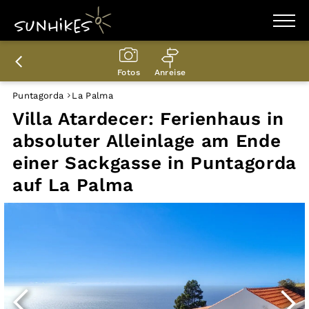
WANDERZIELE
WANDERUNGEN
Fotos
Anreise
ENTDECKEN
MAGAZIN
Puntagorda
La Palma
TRAILBOX
Villa Atardecer: Ferienhaus in
PLANER
absoluter Alleinlage am Ende
einer Sackgasse in Puntagorda
auf La Palma