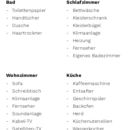
Bad
Schlafzimmer
Toilettenpapier
Bettwäsche
Handtücher
Kleiderschrank
Dusche
Kleiderbügel
Haartrockner
Klimaanlage
Heizung
Fernseher
Eigenes Badezimmer
Wohnzimmer
Küche
Sofa
Kaffeemaschine
Schreibtisch
Entsafter
Klimaanlage
Geschirrspüler
Fernseher
Backofen
Soundanlage
Herd
Kabel-TV
Küchenutensilien
Satelliten-TV
Wasserkocher