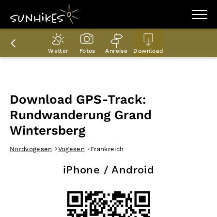
WANDERZIELE
WANDERUNGEN
Wetter
Fotos
Anreise
Download
ENTDECKEN
MAGAZIN
TRAILBOX
PLANER
Download GPS-Track:
Rundwanderung Grand
Wintersberg
Nordvogesen
Vogesen
Frankreich
iPhone / Android