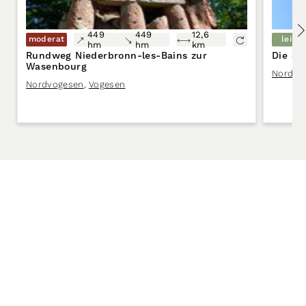
449
449
12,6
moderat
leicht
hm
hm
km
Rundweg Niederbronn-les-Bains zur
Die dr
Wasenbourg
Nordvo
Nordvogesen
,
Vogesen