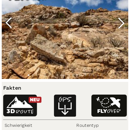
Fakten
NEU
3D
ROUTE
Schwierigkeit
Routentyp