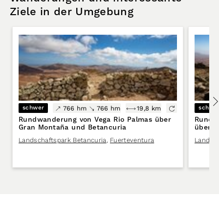
Ziele in der Umgebung
schwer
schwe
766 hm
766 hm
19,8 km
Rundwanderung von Vega Rio Palmas über
Rundwa
Gran Montaña und Betancuria
über G
Landschaftspark Betancuria
,
Fuerteventura
Landsch