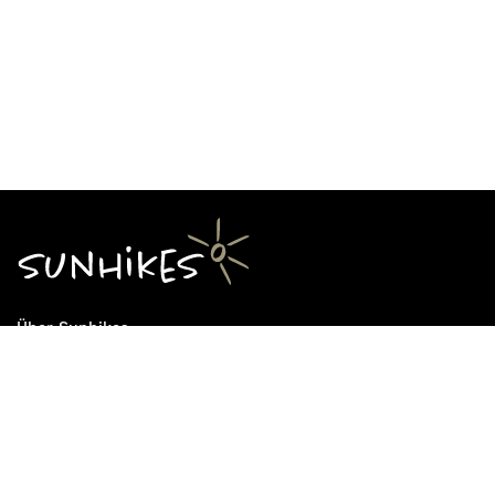
Über Sunhikes
Die Mission von Sunhikes
Warum Sunhikes
Sunhikes Partner
Nutzungsbedingungen
Home
Datenschutz
Sitemap
Datenschutzeinstellungen
Impressum
Cookie Einstellungen