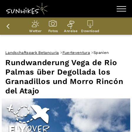
WANDERZIELE
WANDERUNGEN
Wetter
Fotos
Anreise
Download
ENTDECKEN
MAGAZIN
TRAILBOX
PLANER
Landschaftspark Betancuria
Fuerteventura
Spanien
Rundwanderung Vega de Rio
Palmas über Degollada los
Granadillos und Morro Rincón
del Atajo