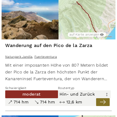
auf Karte anzeigen
Wanderung auf den Pico de la Zarza
Naturpark Jandía
,
Fuerteventura
Mit einer imposanten Höhe von 807 Metern bildet
der Pico de la Zarza den höchsten Punkt der
Kanareninsel Fuerteventura, der von Wanderern
erklommen werden kann. Zusammen mit dem Pico
Schwierigkeit
Routentyp
de la Palma, der eine Höhe von 792 Metern
moderat
Hin- und Zurück
erreicht, dem beeindruckenden Pico de Mocán
714 hm
714 hm
12,6 km
sowie dem etwas niedrigeren Morro del Joaro, liegt
er auf einem Kraterrand, der einst Teil eines