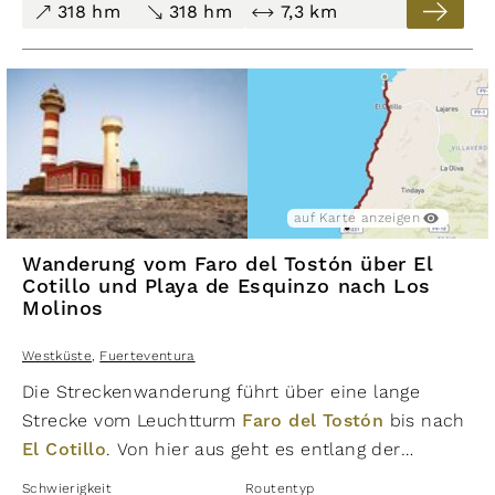
318 hm
318 hm
7,3 km
auf Karte anzeigen
Wanderung vom Faro del Tostón über El
Cotillo und Playa de Esquinzo nach Los
Molinos
Westküste
,
Fuerteventura
Die Streckenwanderung führt über eine lange
Strecke vom Leuchtturm
Faro del Tostón
bis nach
El Cotillo
. Von hier aus geht es entlang der
Steilküste, wo man dem West Coast Trail bis zur
Schwierigkeit
Routentyp