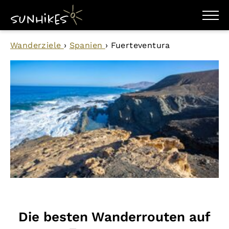
WANDERZIELE
Wanderziele
›
Spanien
›
Fuerteventura
WANDERUNGEN
ENTDECKEN
MAGAZIN
TRAILBOX
PLANER
Die besten Wanderrouten auf