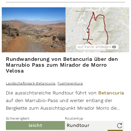
auf Karte anzeigen
Rundwanderung von Betancuria über den
Marrubio Pass zum Mirador de Morro
Velosa
Landschaftspark Betancuria
,
Fuerteventura
Die aussichtsreiche Rundtour führt von
Betancuria
auf den Marrubio-Pass und weiter entlang der
Bergkette zum Aussichtspunkt Mirador Morro de
Velosa. Beim Abstieg nach Betancuria liegen die
Schwierigkeit
Routentyp
Ruinen des ehemaligen Franziskanerklosters San
leicht
Rundtour
Buenaventura direkt an der Route.