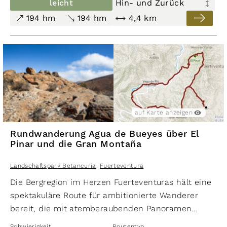
von Gipfel zu Gipfel. Entlang der sanft gerundeten
leicht
Hin- und Zurück
der Wanderer kann einen der schönsten Ausblicke
Kämme des Pico Lima, Gran Montaña und Morro
194 hm
194 hm
4,4 km
auf die Halbinsel Jandia und die Westküste von
Jorjado führen nette Pfade zum Pass Degollada
Fuerteventura genießen.
Pechillera, ohne dass man große
Höhenunterschiede überwinden muss.
auf Karte anzeigen
Rundwanderung Agua de Bueyes über El
Pinar und die Gran Montaña
Landschaftspark Betancuria
,
Fuerteventura
Die Bergregion im Herzen Fuerteventuras hält eine
spektakuläre Route für ambitionierte Wanderer
bereit, die mit atemberaubenden Panoramen
belohnt wird. Die Strecke erstreckt sich über 21,7
Schwierigkeit
Routentyp