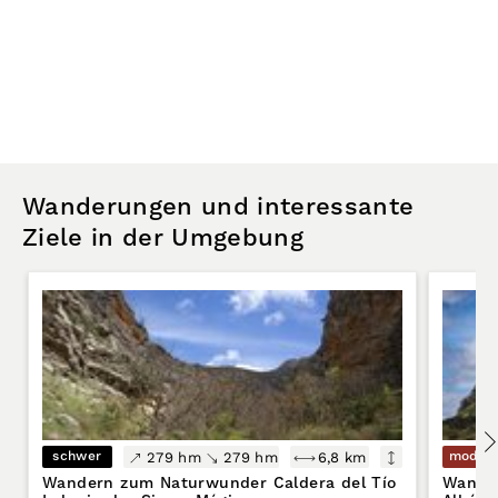
Wanderungen und interessante
Ziele in der Umgebung
schwer
moder
279 hm
279 hm
6,8 km
Wandern zum Naturwunder Caldera del Tío
Wander