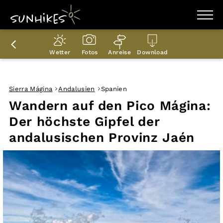
WANDERZIELE
WANDERUNGEN
Wetter
Fotos
Anreise
Download
ENTDECKEN
MAGAZIN
TRAILBOX
PLANER
Sierra Mágina
Andalusien
Spanien
Wandern auf den Pico Mágina:
Der höchste Gipfel der
andalusischen Provinz Jaén