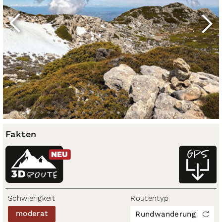
Fakten
NEU
3D
ROUTE
Schwierigkeit
Routentyp
moderat
Rundwanderung