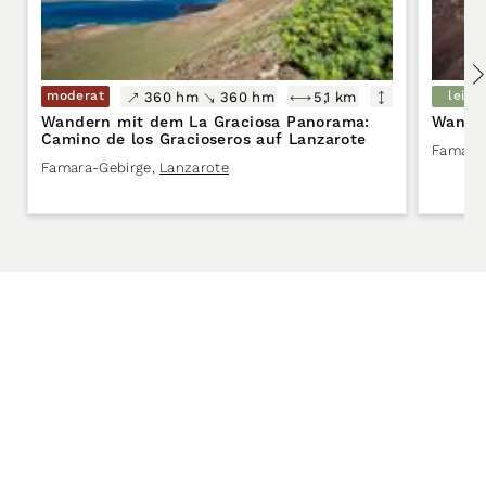
moderat
leich
360 hm
360 hm
5,1 km
Wandern mit dem La Graciosa Panorama:
Wande
Camino de los Gracioseros auf Lanzarote
Famara
Famara-Gebirge
,
Lanzarote