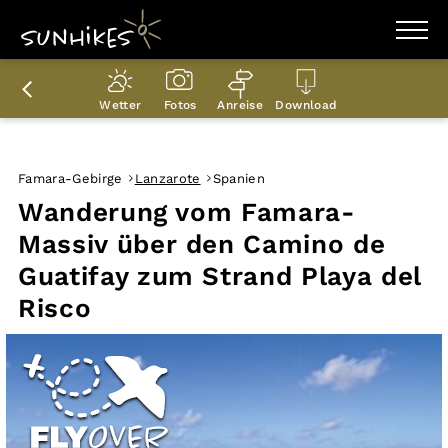
WANDERZIELE
WANDERUNGEN
Wetter
Fotos
Anreise
Download
ENTDECKEN
MAGAZIN
TRAILBOX
PLANER
Famara-Gebirge
Lanzarote
Spanien
Wanderung vom Famara-
Massiv über den Camino de
Guatifay zum Strand Playa del
Risco