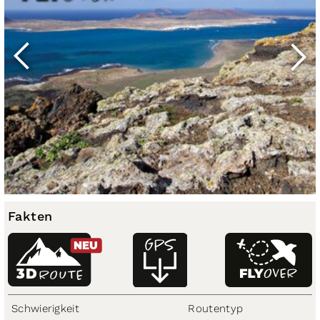
Fakten
NEU
3D
ROUTE
Schwierigkeit
Routentyp