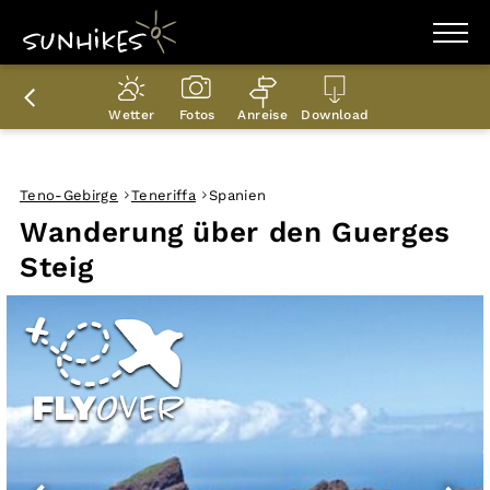
WANDERZIELE
WANDERUNGEN
Wetter
Fotos
Anreise
Download
ENTDECKEN
MAGAZIN
TRAILBOX
PLANER
Teno-Gebirge
Teneriffa
Spanien
Wanderung über den Guerges
Steig