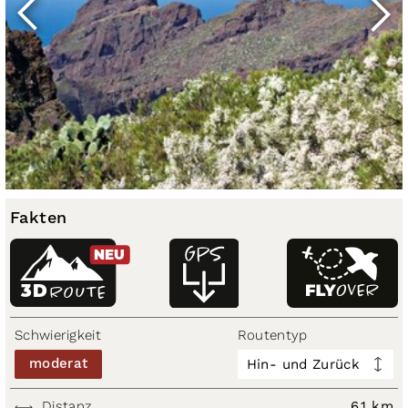
Fakten
NEU
3D
ROUTE
Schwierigkeit
Routentyp
moderat
Hin- und Zurück
Distanz
6,1 km