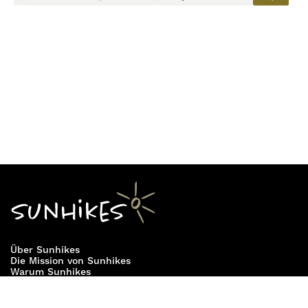
Vielfalt der Region – von stillen Waldpfaden über
offene Wiesen bis zu charmanten Dorfansichten.
Schritt für Schritt erlebt man die Harmonie aus
Bewegung, Natur und Kulinarik. Der
5-Täler-
Rundweg
ist perfekt für
Wanderer im
Schwarzwald
, die Landschaft, Ruhe und Genuss
gleichermaßen suchen, und schenkt
unvergessliche Eindrücke inmitten der malerischen S
Über Sunhikes
Die Mission von Sunhikes
Warum Sunhikes
Sunhikes Partner