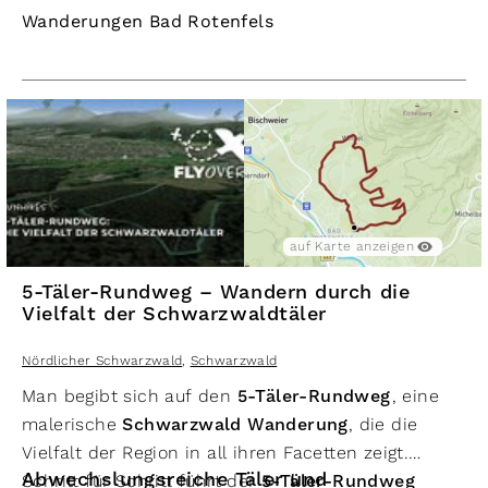
Wanderungen Bad Rotenfels
auf Karte anzeigen
5-Täler-Rundweg – Wandern durch die
Vielfalt der Schwarzwaldtäler
Nördlicher Schwarzwald
,
Schwarzwald
Man begibt sich auf den
5-Täler-Rundweg
, eine
malerische
Schwarzwald Wanderung
, die die
Vielfalt der Region in all ihren Facetten zeigt.
Abwechslungsreiche Täler und
Schritt für Schritt führt der
5-Täler-Rundweg