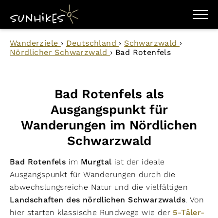
WANDERZIELE
Wanderziele
›
Deutschland
›
Schwarzwald
›
WANDERUNGEN
Nördlicher Schwarzwald
›
Bad Rotenfels
ENTDECKEN
MAGAZIN
TRAILBOX
PLANER
Bad Rotenfels als
Ausgangspunkt für
Wanderungen im Nördlichen
Schwarzwald
Bad Rotenfels
im
Murgtal
ist der ideale
Ausgangspunkt für Wanderungen durch die
abwechslungsreiche Natur und die vielfältigen
Landschaften des
nördlichen Schwarzwalds
. Von
hier starten klassische Rundwege wie der
5-Täler-