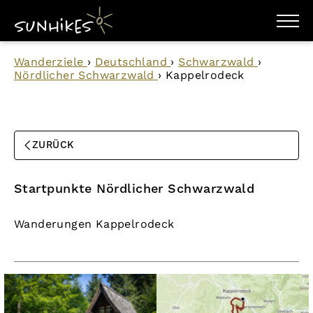
WANDERZIELE
Wanderziele
›
Deutschland
›
Schwarzwald
›
WANDERUNGEN
Nördlicher Schwarzwald
›
Kappelrodeck
ENTDECKEN
MAGAZIN
TRAILBOX
PLANER
ZURÜCK
Startpunkte Nördlicher Schwarzwald
Wanderungen Kappelrodeck