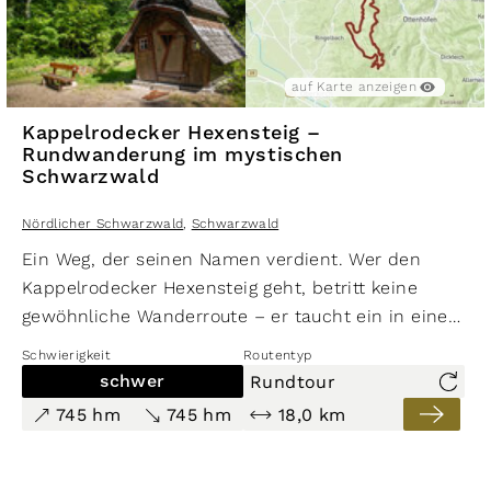
auf Karte anzeigen
Kappelrodecker Hexensteig –
Rundwanderung im mystischen
Schwarzwald
Nördlicher Schwarzwald
,
Schwarzwald
Ein Weg, der seinen Namen verdient. Wer den
Kappelrodecker Hexensteig geht, betritt keine
gewöhnliche Wanderroute – er taucht ein in eine
Landschaft, die seit Jahrhunderten Geschichten
Schwierigkeit
Routentyp
erzählt. Felsige Pfade winden sich durch dichte
schwer
Rundtour
Wälder, Weinreben fangen das Licht, und irgendwo
745 hm
745 hm
18,0 km
zwischen Granitblöcken und alten Sagen fragt man
sich, ob der Nebel im Tal wirklich nur Nebel ist.
Die Rundwanderung im Schwarzwald misst rund 18