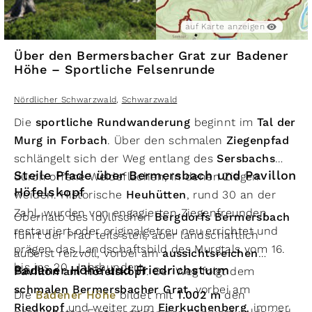
auf Karte anzeigen
Über den Bermersbacher Grat zur Badener
Höhe – Sportliche Felsenrunde
Nördlicher Schwarzwald
,
Schwarzwald
Die
sportliche Rundwanderung
beginnt im
Tal der
Murg in Forbach
. Über den schmalen
Ziegenpfad
schlängelt sich der Weg entlang des
Sersbachs
Steile Pfade über Bermersbach und Pavillon
durch offene Weideflächen, in denen Ziegen
Höfelskopf
weiden. Historische
Heuhütten
, rund 30 an der
Zahl, wurden von engagierten Ziegenfreunden
Oberhalb des idyllischen
Bergdorfs Bermersbach
restauriert oder originalgetreu neu errichtet und
führt der Pfad teils steil, aber landschaftlich
prägen das Landschaftsbild des Murgtals vom 16.
äußerst reizvoll, vorbei am
aussichtsreichen
bis ins 20. Jahrhundert.
Badener Höhe und Friedrichsturm
Pavillon am Höfelskopf
. Der Weg folgt dem
schmalen Bermersbacher Grat
, vorbei am
Die
Badener Höhe
bildet mit
1.002 m
den
Riedkopf
und weiter zum
Eierkuchenberg
, immer