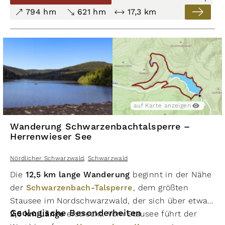
durch Wälder und Wiesen, mitunter auch steile
794 hm
621 hm
17,3 km
Steigungen und Abstiege, prägen diese Tour.
Beginnend in Forbach führt die Route zunächst
bergauf zur Schwarzenbach-Talsperre, bevor sie
vorbei an Erbersbronn verläuft. Im Anschluss daran
geht es relativ eben weiter mit Blick auf die Murg
bis schließlich der Kurpark in Schönmünzach
erreicht wird.
auf Karte anzeigen
Wanderung Schwarzenbachtalsperre –
Herrenwieser See
Nördlicher Schwarzwald
,
Schwarzwald
Die
12,5 km lange Wanderung
beginnt in der Nähe
der
Schwarzenbach-Talsperre
, dem größten
Stausee im Nordschwarzwald, der sich über etwa
Geologische Besonderheiten
2,5 km Länge
erstreckt. Vom Stausee führt der