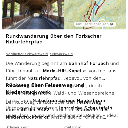
auf Karte anzeigen
Rundwanderung über den Forbacher
Naturlehrpfad
Nördlicher Schwarzwald
,
Schwarzwald
Die Wanderung beginnt am
Bahnhof Forbach
und
führt hinauf zur
Maria-Hilf-Kapelle
. Von hier aus
führt der
Naturlehrpfad
, liebevoll von den
Rückweg über Felsenweg und
Forbacher Naturfreunden
angelegt, durch
Niederdruckwerk
abwechslungsreiche Wald- und Wiesenbereiche
hinauf zum
Naturfreundehaus Holderbronn
.
Der Rückweg verläuft über den
Felsenweg
Unterwegs informieren
lehrreiche Schautafeln
oberhalb der B462
, vorbei am
Stauwehr des
über Flora, Fauna und Geologie der Region – ideal
Niederdruckwerks
. Anschließend führt ein
für Naturinteressierte und Familien.
Feldweg entlang der Stadtbahntrasse
auf der
Schwierigkeit
Routentyp