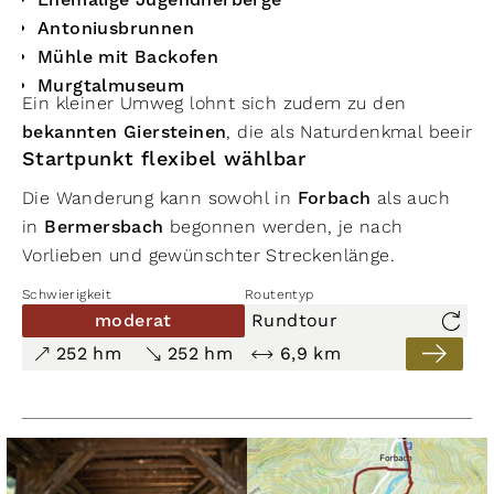
Antoniusbrunnen
Mühle mit Backofen
Murgtalmuseum
Ein kleiner Umweg lohnt sich zudem zu den
bekannten Giersteinen
, die als Naturdenkmal beeind
Startpunkt flexibel wählbar
Die Wanderung kann sowohl in
Forbach
als auch
in
Bermersbach
begonnen werden, je nach
Vorlieben und gewünschter Streckenlänge.
Schwierigkeit
Routentyp
moderat
Rundtour
252 hm
252 hm
6,9 km