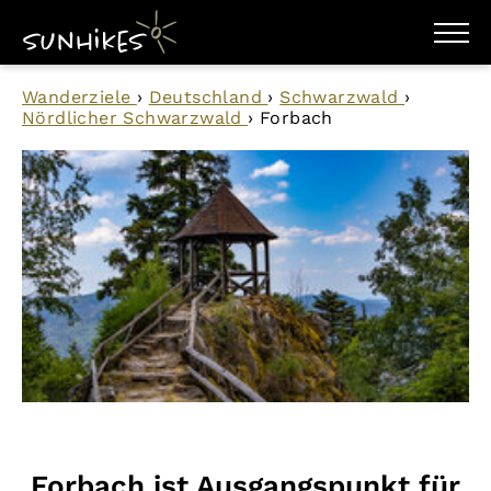
WANDERZIELE
Wanderziele
›
Deutschland
›
Schwarzwald
›
WANDERUNGEN
Nördlicher Schwarzwald
›
Forbach
ENTDECKEN
MAGAZIN
TRAILBOX
PLANER
Forbach ist Ausgangspunkt für