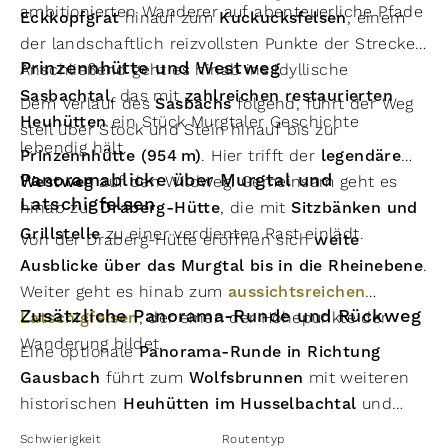
ambitionierten Wanderer auf abenteuerliche Pfade füh
Eckkopfgrat
hinauf zum
Kuckucksfelsen
, einem
der landschaftlich reizvollsten Punkte der Strecke.
Prinzennhütte und Westweg
Anschließend geht es hinab ins idyllische
Sasbachtal
, das mit
zahlreichen restaurierten
Dem Verlauf des
Sasbachs
folgend, führt der Weg
Heuhütten
ein Stück Murgtaler Geschichte
steil über Stock und Stein hinauf bis zur
lebendig hält.
Prinzennhütte (954 m)
. Hier trifft der
legendäre
Panoramablicke über Murgtal und
Westweg
auf den Wildweg. Gemeinsam geht es
Latschigfelsen
hinab zur
Draberg-Hütte
, die mit
Sitzbänken und
Grillstelle
zu einer verdienten Rast einlädt.
Von der Draberg-Hütte eröffnen sich
weite
Ausblicke über das Murgtal bis in die Rheinebene
.
Weiter geht es hinab zum
aussichtsreichen
Zusätzliche Panorama-Runde und Rückweg
Latschigfelsen
, der einen der Höhepunkte der
Wanderung bildet.
Eine optionale
Panorama-Runde in Richtung
Gausbach
führt zum
Wolfsbrunnen
mit weiteren
historischen
Heuhütten im Husselbachtal
und
zum
Panoramafenster am Schollenberg
, das
Schwierigkeit
Routentyp