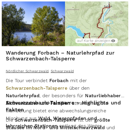
auf Karte anzeigen
Wanderung Forbach – Naturlehrpfad zur
Schwarzenbach-Talsperre
Nördlicher Schwarzwald
,
Schwarzwald
Die Tour verbindet
Forbach
mit der
Schwarzenbach-Talsperre
über den
Naturlehrpfad
, der besonders für
Naturliebhaber,
Schwarzenbach-Talsperre – Highlights und
Aktivurlauber und Familien
attraktiv ist. Die
Fakten
Wanderung bietet eine abwechslungsreiche
Mischung aus
Wald, Wiesenpfaden und
Die
Schwarzenbach-Talsperre
ist der
größte
lehrreichen Stationen
entlang des Weges.
Stausee im Nord- und Mittelschwarzwald
und