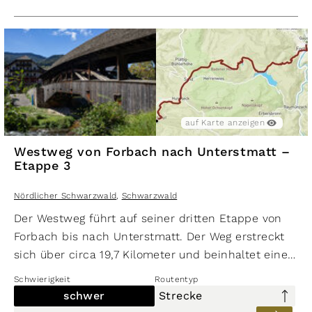
auf Karte anzeigen
Westweg von Forbach nach Unterstmatt –
Etappe 3
Nördlicher Schwarzwald
,
Schwarzwald
Der Westweg führt auf seiner dritten Etappe von
Forbach bis nach Unterstmatt. Der Weg erstreckt
sich über circa 19,7 Kilometer und beinhaltet einen
Höhenunterschied von etwa 740 Metern. Sollte
Schwierigkeit
Routentyp
man noch Vorräte benötigen, so bietet sich der
schwer
Strecke
Netto am Bahnhof als Einkaufsmöglichkeit an. Die