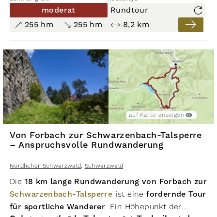
gegenüberliegenden Talseite zurück nach Forbach.
moderat
Rundtour
Die Route verbindet
sportliche Elemente
,
255 hm
255 hm
8,2 km
lehrreiche Abschnitte und
schöne
Aussichtspunkte
über das Murgtal.
auf Karte anzeigen
Von Forbach zur Schwarzenbach-Talsperre
– Anspruchsvolle Rundwanderung
Nördlicher Schwarzwald
,
Schwarzwald
Die
18 km lange Rundwanderung von Forbach zur
Schwarzenbach-Talsperre
ist eine
fordernde Tour
für sportliche Wanderer
. Ein Höhepunkt der