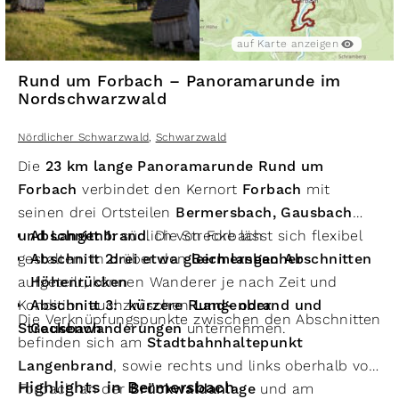
auf Karte anzeigen
Rund um Forbach – Panoramarunde im
Nordschwarzwald
Nördlicher Schwarzwald
,
Schwarzwald
Die
23 km lange Panoramarunde Rund um
Forbach
verbindet den Kernort
Forbach
mit
seinen drei Ortsteilen
Bermersbach, Gausbach
und Langenbrand
Abschnitt 1:
südlich von Forbach
. Die Strecke lässt sich flexibel
gestalten: In
Abschnitt 2:
drei etwa gleich langen Abschnitten
über den
Bermersbacher
aufgeteilt, können Wanderer je nach Zeit und
Höhenrücken
Kondition auch
Abschnitt 3:
zwischen
kürzere Rund- oder
Langenbrand und
Die Verknüpfungspunkte zwischen den Abschnitten
Streckenwanderungen
Gausbach
unternehmen.
befinden sich am
Stadtbahnhaltepunkt
Langenbrand
, sowie rechts und links oberhalb von
Highlights in Bermersbach
Forbach an der
Brückwaldanlage
und am