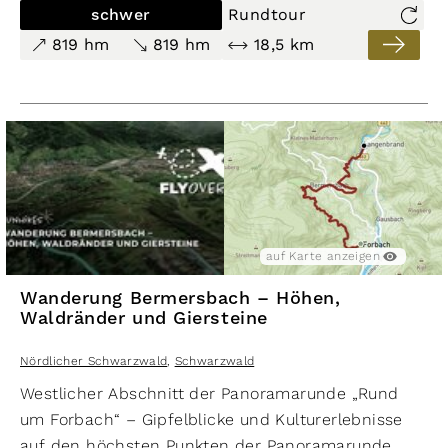
einen herrlichen Blick auf Forbach bietet. Über den
schwer
Rundtour
Hexenbrunnen im Kauersbachtal
kehrt der Weg
819 hm
819 hm
18,5 km
schließlich zurück nach Forbach.
auf Karte anzeigen
Wanderung Bermersbach – Höhen,
Waldränder und Giersteine
Nördlicher Schwarzwald
,
Schwarzwald
Westlicher Abschnitt der Panoramarunde „Rund
um Forbach“ – Gipfelblicke und Kulturerlebnisse
auf den höchsten Punkten der Panoramarunde.