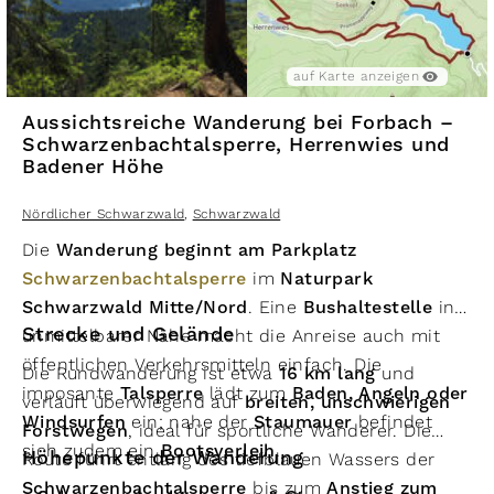
auf Karte anzeigen
Aussichtsreiche Wanderung bei Forbach –
Schwarzenbachtalsperre, Herrenwies und
Badener Höhe
Nördlicher Schwarzwald
,
Schwarzwald
Die
Wanderung beginnt am Parkplatz
Schwarzenbachtalsperre
im
Naturpark
Schwarzwald Mitte/Nord
. Eine
Bushaltestelle
in
Strecke und Gelände
unmittelbarer Nähe macht die Anreise auch mit
öffentlichen Verkehrsmitteln einfach. Die
Die Rundwanderung ist etwa
16 km lang
und
imposante
Talsperre
lädt zum
Baden, Angeln oder
verläuft überwiegend auf
breiten, unschwierigen
Windsurfen
ein; nahe der
Staumauer
befindet
Forstwegen
, ideal für sportliche Wanderer. Die
sich zudem ein
Bootsverleih
.
Höhepunkte der Wanderung
Route führt entlang des tiefblauen Wassers der
Schwarzenbachtalsperre
bis zum
Anstieg zum