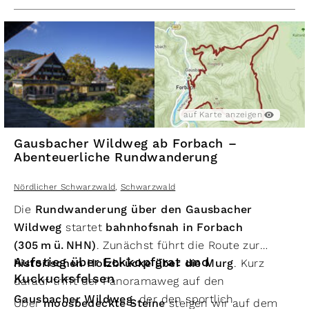
technische Dimension, sondern auch als
hoch liegen. Auf der Ostseite des Murgtals werden
Naturoase
mit weiten Panoramablicken über das
unweit des
Hohloh
Höhen von über 980 m erreicht.
Murgtal und die bewaldeten Höhen des Nordschwarzw
auf Karte anzeigen
Gausbacher Wildweg ab Forbach –
Abenteuerliche Rundwanderung
Nördlicher Schwarzwald
,
Schwarzwald
Die
Rundwanderung über den Gausbacher
Wildweg
startet
bahnhofsnah in Forbach
(305 m ü. NHN)
. Zunächst führt die Route zur
Aufstieg über Eckkopfgrat und
historischen Holzbrücke über die Murg
. Kurz
Kuckucksfelsen
darauf trifft der Panoramaweg auf den
Gausbacher Wildweg
, der den sportlich
Über
moosbedeckte Steine
steigen wir auf dem