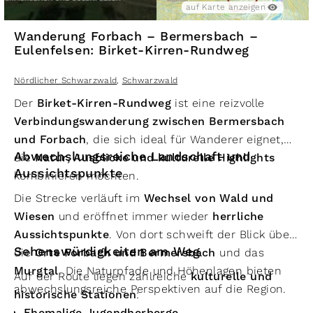
auf Karte anzeigen
Wanderung Forbach – Bermersbach –
Eulenfelsen: Birket-Kirren-Rundweg
Nördlicher Schwarzwald
,
Schwarzwald
Der
Birket-Kirren-Rundweg
ist eine reizvolle
Verbindungswanderung zwischen Bermersbach
und Forbach
, die sich ideal für Wanderer eignet,
Abwechslungsreiche Landschaft und
die
Natur, Ausblicke und kulturelle Highlights
Aussichtspunkte
kombinieren möchten.
Die Strecke verläuft im
Wechsel von Wald und
Wiesen
und eröffnet immer wieder
herrliche
Aussichtspunkte
. Von dort schweift der Blick über
Sehenswürdigkeiten am Weg
die
Orte Forbach und Bermersbach
und das
Murgtal
. Die Naturpfade und Höhenlagen bieten
Auf der Route liegen zahlreiche
kulturelle und
abwechslungsreiche Perspektiven auf die Region.
historische Stationen
:
Ehemalige Jugendherberge