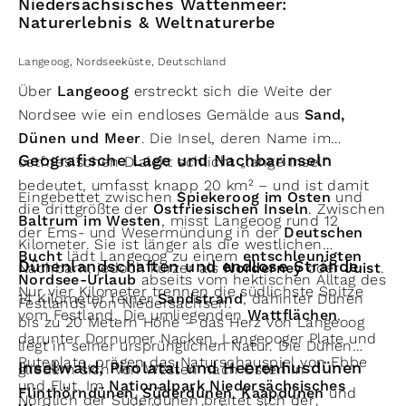
Niedersächsisches Wattenmeer:
Naturerlebnis & Weltnaturerbe
Langeoog
,
Nordseeküste
,
Deutschland
Über
Langeoog
erstreckt sich die Weite der
Nordsee wie ein endloses Gemälde aus
Sand,
Dünen und Meer
. Die Insel, deren Name im
Geografische Lage und Nachbarinseln
ostfriesischen Dialekt schlicht „lange Insel“
bedeutet, umfasst knapp 20 km² – und ist damit
Eingebettet zwischen
Spiekeroog im Osten
und
die drittgrößte der
Ostfriesischen Inseln
. Zwischen
Baltrum im Westen
, misst Langeoog rund 12
der Ems- und Wesermündung in der
Deutschen
Kilometer. Sie ist länger als die westlichen
Bucht
lädt Langeoog zu einem
entschleunigten
Dünenlandschaften und endlose Strände
Nachbarn, jedoch kürzer als
Norderney
oder
Juist
.
Nordsee-Urlaub
abseits vom hektischen Alltag des
Nur vier Kilometer trennen die südlichste Spitze
14 Kilometer feiner
Sandstrand
, dahinter Dünen
Festlands von Niedersachsen.
vom Festland. Die umliegenden
Wattflächen
,
bis zu 20 Metern Höhe – das Herz von Langeoog
darunter Dornumer Nacken, Langeooger Plate und
liegt in seiner ursprünglichen Natur. Die Dünen
Ruteplate, prägen das Naturschauspiel von Ebbe
Inselwald, Pirolatal und Heerenhusdünen
gliedern sich von Westen nach Osten in
und Flut. Im
Nationalpark Niedersächsisches
Flinthörndünen
,
Süderdünen
,
Kaapdünen
und
Nördlich der Süderdünen breitet sich der