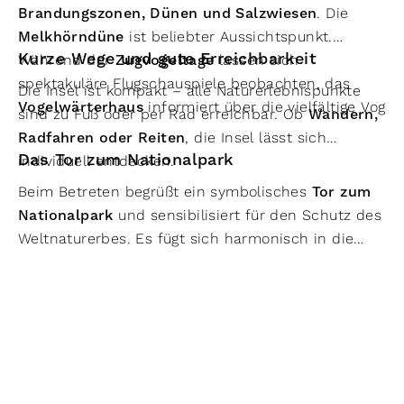
Brandungszonen, Dünen und Salzwiesen
. Die
Melkhörndüne
ist beliebter Aussichtspunkt.
Kurze Wege und gute Erreichbarkeit
Während der
Zugvogeltage
lassen sich
spektakuläre Flugschauspiele beobachten, das
Die Insel ist kompakt – alle Naturerlebnispunkte
Vogelwärterhaus
informiert über die vielfältige Vogel
sind zu Fuß oder per Rad erreichbar. Ob
Wandern,
Radfahren oder Reiten
, die Insel lässt sich
Das Tor zum Nationalpark
individuell entdecken.
Beim Betreten begrüßt ein symbolisches
Tor zum
Nationalpark
und sensibilisiert für den Schutz des
Weltnaturerbes. Es fügt sich harmonisch in die
Landschaft ein.