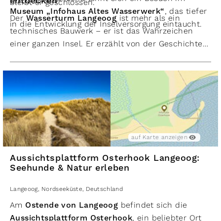
entdecken
bleibt er geschlossen.
Museum „Infohaus Altes Wasserwerk“
, das tiefer
Der
Wasserturm Langeoog
ist mehr als ein
in die Entwicklung der Inselversorgung eintaucht.
technisches Bauwerk – er ist das Wahrzeichen
einer ganzen Insel. Er erzählt von der Geschichte
der Wasserversorgung, dient als Aussichtspunkt
über Meer und Dünen und prägt seit über 100
Jahren das Bild Langeoogs.
Wer die
Nordseeinsel Langeoog
besucht, sollte
unbedingt den Weg auf die Kaapdünen wagen und
den Blick vom Wasserturm genießen – es ist einer
der schönsten Momente, die die Insel zu bieten hat.
auf Karte anzeigen
Aussichtsplattform Osterhook Langeoog:
Seehunde & Natur erleben
Langeoog
,
Nordseeküste
,
Deutschland
Am
Ostende von Langeoog
befindet sich die
Aussichtsplattform Osterhook
, ein beliebter Ort