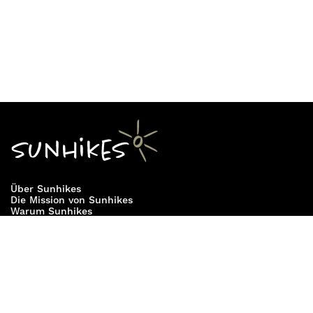
Über Sunhikes
Die Mission von Sunhikes
Warum Sunhikes
Sunhikes Partner
Nutzungsbedingungen
Home
Datenschutz
Sitemap
Datenschutzeinstellungen
Impressum
Cookie Einstellungen