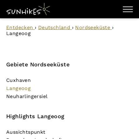
WANDERZIELE
Entdecken
›
Deutschland
›
Nordseeküste
›
WANDERUNGEN
Langeoog
ENTDECKEN
MAGAZIN
TRAILBOX
PLANER
Gebiete Nordseeküste
Cuxhaven
Langeoog
Neuharlingersiel
Highlights Langeoog
Aussichtspunkt