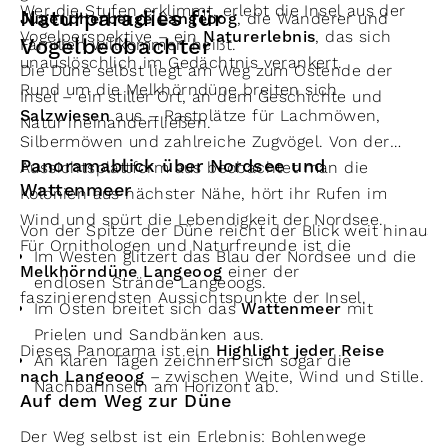
Wer die Stufen erklimmt, erlebt die Insel aus der
Naturparadies für
Jugendherberge Langeoog
, die Wanderer und
Vogelperspektive – ein
Naturerlebnis
, das sich
Vogelbeobachter
Familien willkommen heißt.
unauslöschlich im Gedächtnis verankert.
Die Düne selbst liegt am Weg zum Ostende der
Rund um die Melkhörndüne breiten sich
Insel – ein stiller Ort, an dem Geschichte und
Salzwiesen
aus – Rastplätze für Lachmöwen,
Natur ineinanderfließen.
Silbermöwen und zahlreiche Zugvögel. Von der
Panoramablick über Nordsee und
Aussichtsplattform aus beobachtet man die
Wattenmeer
Kolonien aus nächster Nähe, hört ihr Rufen im
Wind und spürt die Lebendigkeit der Nordsee.
Von der Spitze der Düne reicht der Blick weit hinaus:
Für Ornithologen und Naturfreunde ist die
Im Westen glitzert das Blau der Nordsee und die
Melkhörndüne Langeoog
einer der
endlosen Strände Langeoogs.
faszinierendsten Aussichtspunkte der Insel.
Im Osten breitet sich das
Wattenmeer
mit
Prielen und Sandbänken aus.
Dieses Panorama ist ein
Highlight jeder Reise
An klaren Tagen zeichnen sich sogar die
nach Langeoog
– zwischen Weite, Wind und Stille.
Nachbarinseln am Horizont ab.
Auf dem Weg zur Düne
Der Weg selbst ist ein Erlebnis: Bohlenwege