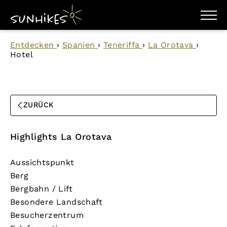
WANDERZIELE
Entdecken
›
Spanien
›
Teneriffa
›
La Orotava
›
WANDERUNGEN
Hotel
ENTDECKEN
MAGAZIN
TRAILBOX
PLANER
ZURÜCK
Highlights La Orotava
Aussichtspunkt
Berg
Bergbahn / Lift
Besondere Landschaft
Besucherzentrum