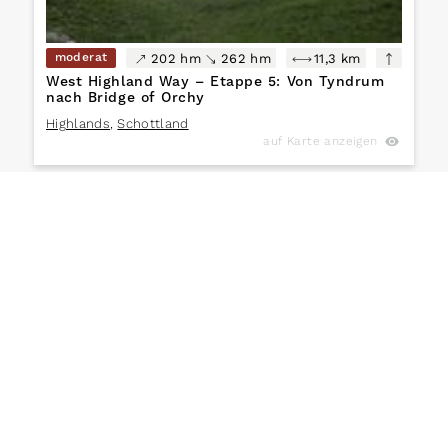
moderat
202 hm
262 hm
11,3 km
West Highland Way – Etappe 5: Von Tyndrum
nach Bridge of Orchy
Highlands
,
Schottland
auf Karte anzeigen
moderat
465 hm
382 hm
19,4 km
West Highland Way – Etappe 6: Bridge of
Orchy bis Kingshouse – Ein Tag zwischen
Faszination und Naturgewalten
Highlands
,
Schottland
auf Karte anzeigen