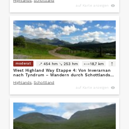
Highlands
,
Schottland
auf Karte anzeigen
moderat
454 hm
253 hm
18,7 km
West Highland Way Etappe 4: Von Inverarnan
nach Tyndrum – Wandern durch Schottlands
Herz
Highlands
,
Schottland
auf Karte anzeigen