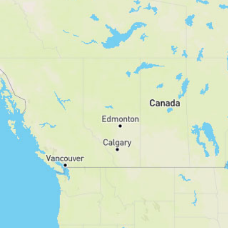
0
5.770
Schwierigkeit
leicht
moderat
schwer
Eigenschaften
schwindelfrei
trittsicher
vorwiegend Pfade
leicht zu folgen
gute Grundkondition
guter Orientierungssinn
kinderfreundlich
Genehmigung erforderlich
gebührenpflichtig
alpines Gelände
hundefreundlich
streckenweise weglos