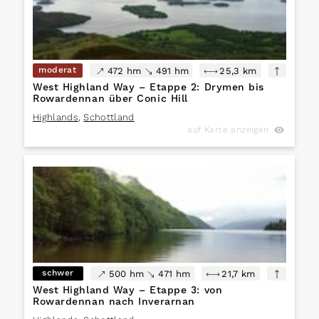
moderat
472 hm
491 hm
25,3 km
West Highland Way – Etappe 2: Drymen bis
Rowardennan über Conic Hill
Highlands
,
Schottland
auf Karte anzeigen
schwer
500 hm
471 hm
21,7 km
West Highland Way – Etappe 3: von
Rowardennan nach Inverarnan