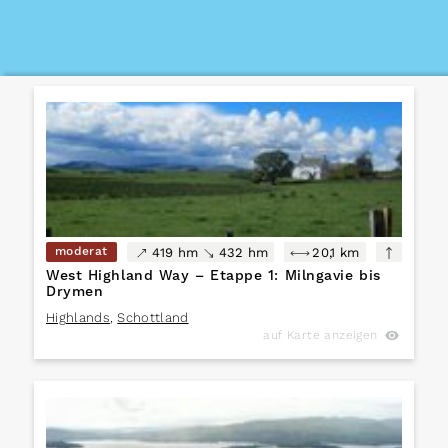
moderat
419 hm
432 hm
20,1 km
West Highland Way – Etappe 1: Milngavie bis
Drymen
Highlands
,
Schottland
auf Karte anzeigen