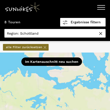
WANDERZIELE
8 Touren
Ergebnisse filtern
WANDERUNGEN
ENTDECKEN
×
MAGAZIN
Region: Schottland
TRAILBOX
PLANER
Distanz km
alle Filter zurücksetzen
0,5
151,9
Im Kartenauschnitt neu suchen
Höhenmeter
0
5.770
Höhenmeter