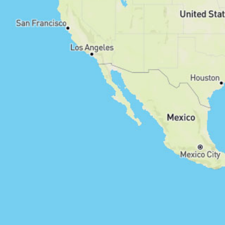
Routentyp
Hin- und Zurück
Rundwanderung
Strecke
Ø Auslastung
stark
moderat
gering
Filter zurücksetzen
8
Routen anzeigen