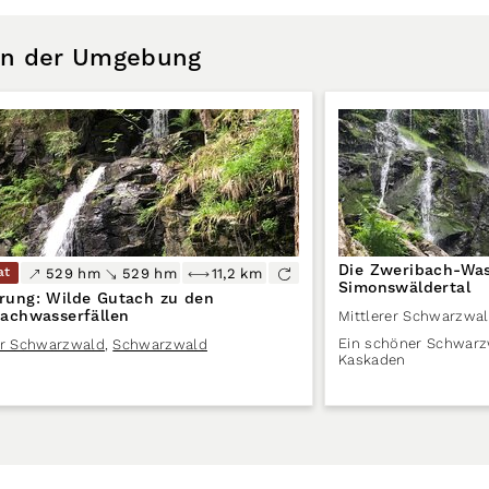
 in der Umgebung
Die Zweribach-Was
at
529 hm
529 hm
11,2 km
Simonswäldertal
ung: Wilde Gutach zu den
achwasserfällen
Mittlerer Schwarzwa
Ein schöner Schwarz
er Schwarzwald
,
Schwarzwald
Kaskaden