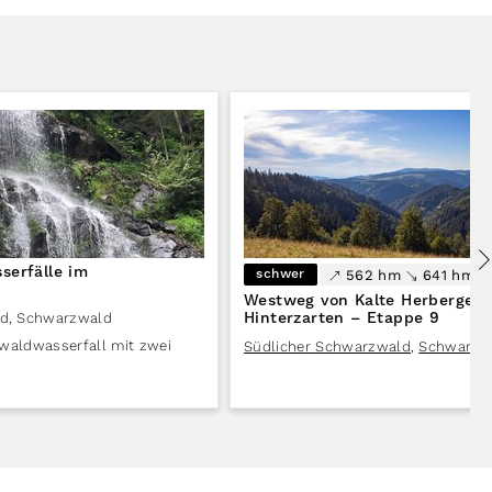
serfälle im
schwer
562 hm
641 hm
Westweg von Kalte Herberge 
Hinterzarten – Etappe 9
ld
,
Schwarzwald
waldwasserfall mit zwei
Südlicher Schwarzwald
,
Schwarzw