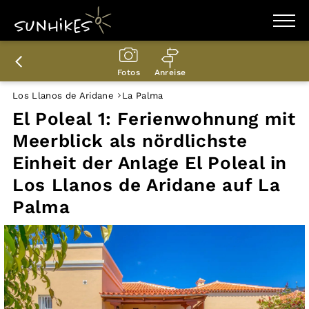
WANDERZIELE
WANDERUNGEN
Fotos
Anreise
ENTDECKEN
MAGAZIN
Los Llanos de Aridane
La Palma
TRAILBOX
El Poleal 1: Ferienwohnung mit
PLANER
Meerblick als nördlichste
Einheit der Anlage El Poleal in
Los Llanos de Aridane auf La
Palma