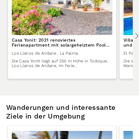
Casa Yonit: 2021 renoviertes
Villa 
Ferienapartment mit solargeheiztem Pool
und Bl
im Komplex Puro Atlántico auf La Palma
Paso a
Los Llanos de Aridane
, La Palma
El Paso
Die Casa Yonit liegt auf 350 m Höhe in Todoque,
Die Vil
Los Llanos de Aridane, im Ferie…
Manchas
Wanderungen und interessante
Ziele in der Umgebung