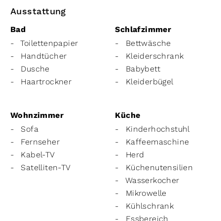
Ausstattung
Bad
Schlafzimmer
Toilettenpapier
Bettwäsche
Handtücher
Kleiderschrank
Dusche
Babybett
Haartrockner
Kleiderbügel
Wohnzimmer
Küche
Sofa
Kinderhochstuhl
Fernseher
Kaffeemaschine
Kabel-TV
Herd
Satelliten-TV
Küchenutensilien
Wasserkocher
Mikrowelle
Kühlschrank
Essbereich