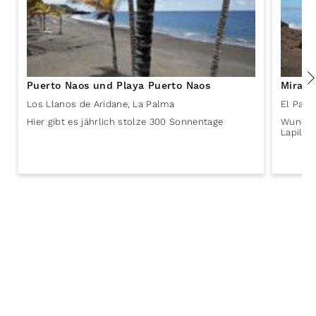
Puerto Naos und Playa Puerto Naos
Mirado
Los Llanos de Aridane
,
La Palma
El Paso
Hier gibt es jährlich stolze 300 Sonnentage
Wunderv
Lapillif