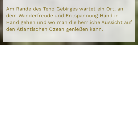
Am Rande des Teno Gebirges wartet ein Ort, an
dem Wanderfreude und Entspannung Hand in
Hand gehen und wo man die herrliche Aussicht auf
den Atlantischen Ozean genießen kann.
Entdecke die
Naturschönheiten von
Los Carrizales
Ob man nun auf der Suche nach Abenteuer
oder Entspannung ist, dieser Weiler hat viel
zu bieten
Verborgen im Teno Gebirge liegt der malerische
Weiler Los Carrizales, der sich in unmittelbarer