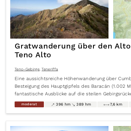
Gratwanderung über den Alto
Teno Alto
Teno-Gebirge
,
Teneriffa
Eine aussichtsreiche Höhenwanderung über Cumb
Besteigung des Hauptgipfels des Baracán (1.002 M
fantastische Ausblicke auf die steilen Gebirgsrüc
Gomera und zum Teide-Massiv. Der Weg führt abwe
moderat
396 hm
389 hm
7,6 km
des Grates entlang der Wetterscheide der Region
So wechselt die Vegetationen je nach Bergseite z
vorwiegend Wolfsmilchgewächsen und verwunsc