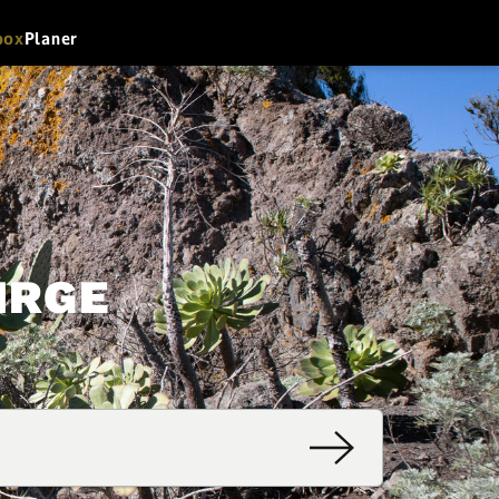
box
Planer
IRGE