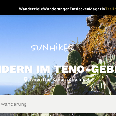
Wanderziele
Wanderungen
Entdecken
Magazin
Trail
DERN IM TENO-GEB
Teneriffa, Kanarische Inseln
e Wanderung