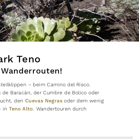
enschaften
schwindelfrei
trittsicher
rwiegend Pfade
leicht zu folgen
te Grundkondition
guter Orientierungssinn
inderfreundlich
Genehmigung erforderlich
ark Teno
bührenpflichtig
alpines Gelände
 Wanderrouten!
undefreundlich
streckenweise weglos
teilklippen – beim Camino del Risco.
uslastung
 de Baracán, der Cumbre de Bolico oder
lucht, den
Cuevas Negras
oder dem wenig
tark
moderat
gering
– in
Teno Alto
. Wandertouren durch