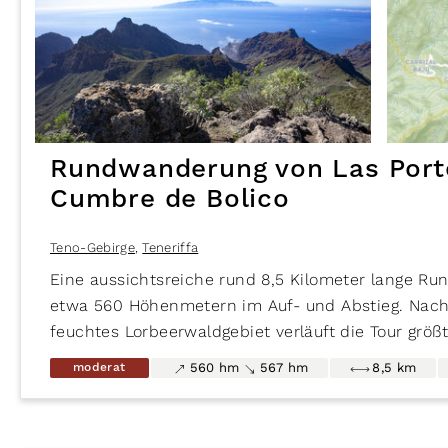
der Wetterseite.
Die Route folgt dem gut markierten Wanderweg PR
Rundwanderung von Las Porte
Cumbre de Bolico
Teno-Gebirge
,
Teneriffa
Eine aussichtsreiche rund 8,5 Kilometer lange R
etwa 560 Höhenmetern im Auf- und Abstieg. Nach
feuchtes Lorbeerwaldgebiet verläuft die Tour größt
Höhenrückens, der grandiose Ausblicke über die 
moderat
560 hm
567 hm
8,5 km
López und Los Carrizales sowie die schroffen Berg
Roque La Fortaleza und die abschließend die Cum