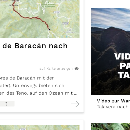
 de Baracán nach
VI
P
auf Karte anzeigen
TA
res de Baracán mit der
eter). Unterwegs bieten sich
ken des Teno, auf den Ozean mit La
chslungsreich dies- und jenseits
Video zur W
Talavera nach 
 auf die Hochebene von
Teno Alto
.
wischen kargen Felsflächen mit
henem Baumheide-Buschwald auf