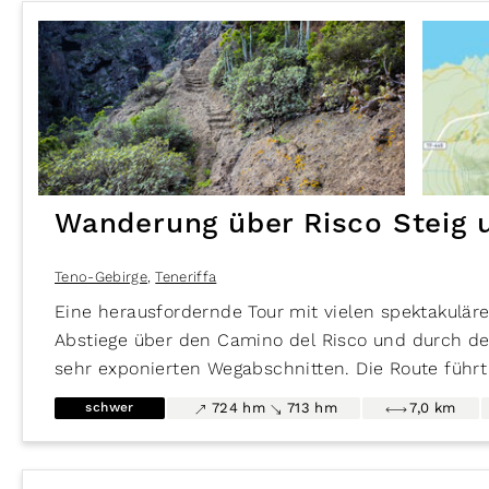
Wanderung über Risco Steig 
Teno-Gebirge
,
Teneriffa
Eine herausfordernde Tour mit vielen spektakuläre
Abstiege über den Camino del Risco und durch den
sehr exponierten Wegabschnitten. Die Route führt 
selten begangenen Pfaden die schwer auszumache
schwer
724 hm
713 hm
7,0 km
Orientierung bedürfen.
leicht