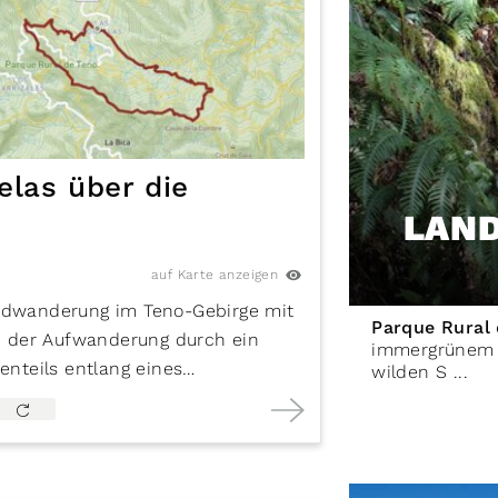
-TF 51 (weiß-gelbe Markierung).
las über die
LAN
auf Karte anzeigen
undwanderung im Teno-Gebirge mit
Parque Rural
 der Aufwanderung durch ein
immergrünem L
enteils entlang eines
wilden S ...
tiefen Schluchten von
Masca
, Juan
gipfel des Pico Yeje und den
bres de Barracán bietet.