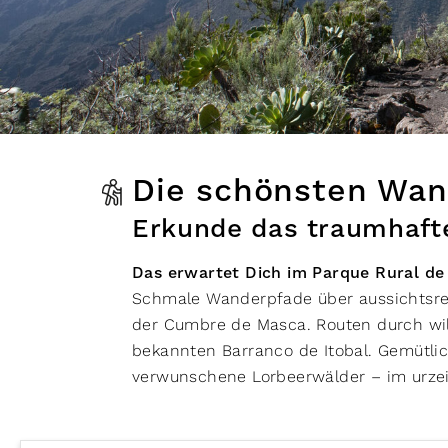
Distanz km
Höhenmeter
Die schönsten Wan
Erkunde das traumhaft
Höhenmeter
Das erwartet Dich im Parque Rural de
Schmale Wanderpfade über aussichtsre
der Cumbre de Masca. Routen durch wil
bekannten Barranco de Itobal. Gemütl
verwunschene Lorbeerwälder – im urze