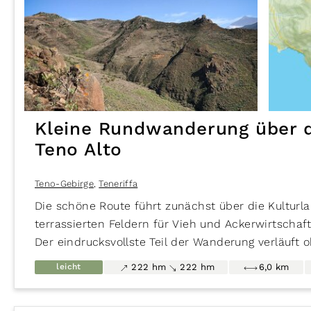
222 hm
222 hm
6,0 km
Kleine Rundwanderung üb
Teno-Gebirge
,
Teneriffa
Kleine Rundwanderung über 
auf Karte anzeigen
auf Karte ausblenden
Teno Alto
Teno-Gebirge
,
Teneriffa
Die schöne Route führt zunächst über die Kultur
terrassierten Feldern für Vieh und Ackerwirtschaft
Der eindrucksvollste Teil der Wanderung verläuft 
—
Galera o de los Lados de Fuera« mit Aussicht auf 
leicht
222 hm
222 hm
6,0 km
Täler des Teno-Gebirges und die Insel La Gomera
auf Karte anzeigen
auf Karte ausblenden
Teno Alto
, auch Los Bailaderos genannt, ist ein B