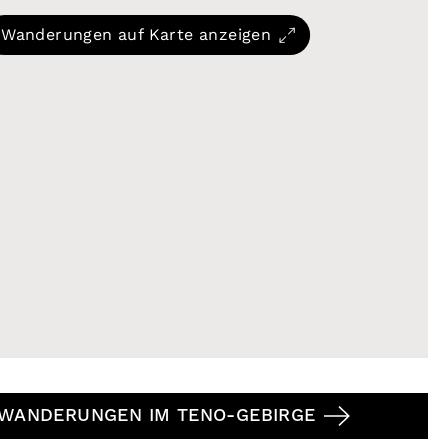
ücksetzen
16
Routen anzeigen
Wanderungen auf Karte anzeigen
 WANDERUNGEN IM TENO-GEBIRGE
kinderfreundlich
Genehmigung erforderlich