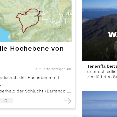
er die Hochebene von Teno
W
die Hochebene von
Teneriffa bie
auf Karte anzeigen
unterschiedli
zerklüfteten Sc
landschaft der Hochebene mit
.
oberhalb der Schlucht »Barranco la
die zerklüfteten Bergrücken und
 und den
Teide
.
ergdorf mit alten, weiß und gelb