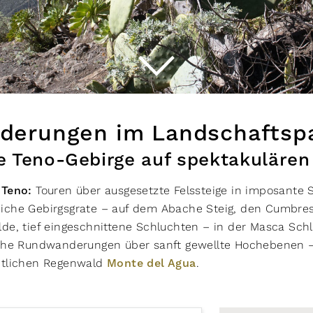
Schwierigkeit
Eig
leicht
moderat
schwer
vo
gu
k
derungen im Landschaftsp
ge
e Teno-Gebirge auf spektakulären
h
 Teno
:
Touren über ausgesetzte Felssteige in imposante S
Routentyp
Ø A
iche Gebirgsgrate – auf dem Abache Steig, den Cumbres
de, tief eingeschnittene Schluchten – in der Masca Sch
Hin- und Zurück
s
iche Rundwanderungen über sanft gewellte Hochebenen 
Rundwanderung
itlichen Regenwald
Monte del Agua
.
Strecke