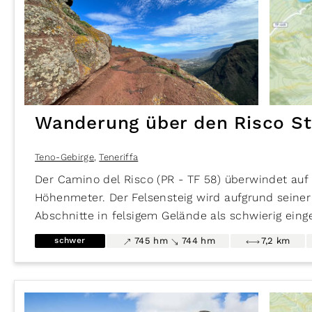
meist weglos entlang der Abbruchkante zur Schlu
Routentyp
Hin- und Zurück
Rundwanderung
Strecke
Ø Auslastung
stark
moderat
gering
Filter zurücksetzen
16
Routen anzeigen
Wanderung über den Risco St
Teno-Gebirge
,
Teneriffa
Der Camino del Risco (PR - TF 58) überwindet auf
Höhenmeter. Der Felsensteig wird aufgrund seiner 
Abschnitte in felsigem Gelände als schwierig ein
über die Klippen und Schluchten des Teno mit tr
schwer
745 hm
744 hm
7,2 km