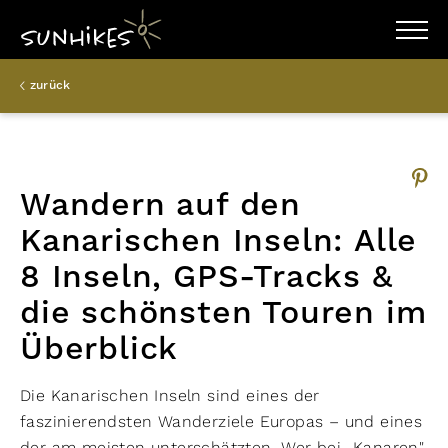
WANDERZIELE
zurück
WANDERUNGEN
ENTDECKEN
MAGAZIN
TRAILBOX
PLANER
Wandern auf den
Kanarischen Inseln: Alle
8 Inseln, GPS-Tracks &
die schönsten Touren im
Überblick
Die Kanarischen Inseln sind eines der
faszinierendsten Wanderziele Europas – und eines
der am meisten unterschätzten. Wer bei „Kanaren"