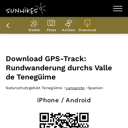
WANDERZIELE
WANDERUNGEN
Wetter
Fotos
Anreise
Download
ENTDECKEN
MAGAZIN
TRAILBOX
PLANER
Download GPS-Track:
Rundwanderung durchs Valle
de Tenegüime
Naturschutzgebiet Tenegüime
Lanzarote
Spanien
iPhone / Android