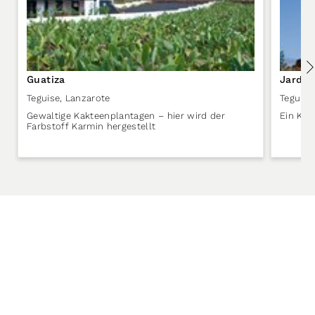
Guatiza
Jardin
Teguise
,
Lanzarote
Teguise
Gewaltige Kakteenplantagen – hier wird der
Ein Kak
Farbstoff Karmin hergestellt