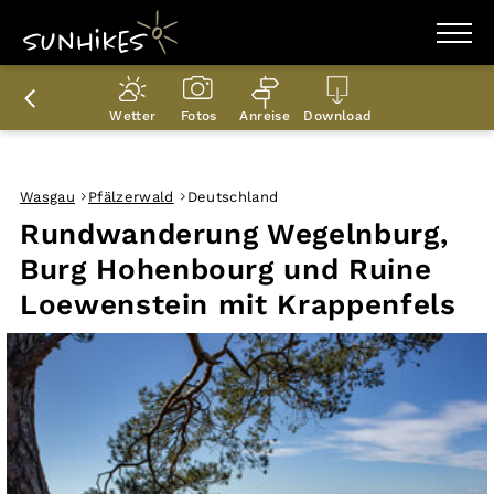
WANDERZIELE
WANDERUNGEN
Wetter
Fotos
Anreise
Download
ENTDECKEN
MAGAZIN
TRAILBOX
PLANER
Wasgau
Pfälzerwald
Deutschland
Rundwanderung Wegelnburg,
Burg Hohenbourg und Ruine
Loewenstein mit Krappenfels