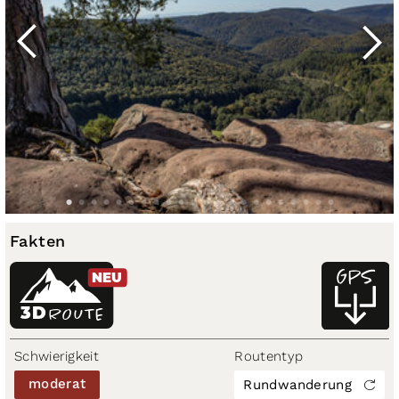
Fakten
NEU
3D
ROUTE
Schwierigkeit
Routentyp
moderat
Rundwanderung