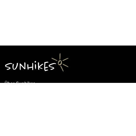
Über Sunhikes
Die Mission von Sunhikes
Warum Sunhikes
Sunhikes Partner
Nutzungsbedingungen
Home
Datenschutz
Sitemap
Datenschutzeinstellungen
Impressum
Cookie Einstellungen