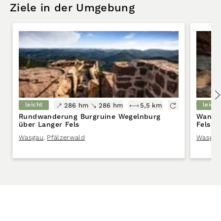
Ziele in der Umgebung
leicht
leicht
286 hm
286 hm
5,5 km
Rundwanderung Burgruine Wegelnburg
Wander
über Langer Fels
Fels
Wasgau
,
Pfälzerwald
Wasgau