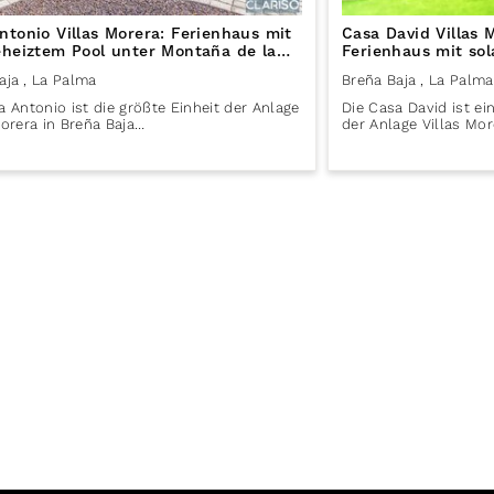
ntonio Villas Morera: Ferienhaus mit
Casa David Villas
eheiztem Pool unter Montaña de la
Ferienhaus mit sol
in Breña Baja auf La Palma
Montaña de la Breñ
aja
, La Palma
Breña Baja
, La Palma
Palma
a Antonio ist die größte Einheit der Anlage
Die Casa David ist e
Morera in Breña Baja…
der Anlage Villas Mor