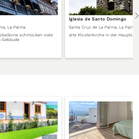
Iglesia de Santo Domingo
lma
,
La Palma
Santa Cruz de La Palma
,
La Palma
z­bal­kone schmücken viele
alte Klosterkirche in der Hauptsta
en Gebäude