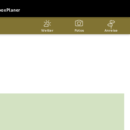
box
Planer
Wetter
Fotos
Anreise