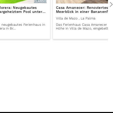
 Morera: Neugebautes
Casa Amanecer: Renoviertes F
argeheiztem Pool unter
Meerblick in einer Bananenfinc
a in Breña Baja auf La
Mazo auf La Palma
Villa de Mazo
, La Palma
in neugebautes Ferienhaus in
Das Ferienhaus Casa Amanecer lieg
era in Br…
Höhe in Villa de Mazo, eingebettet