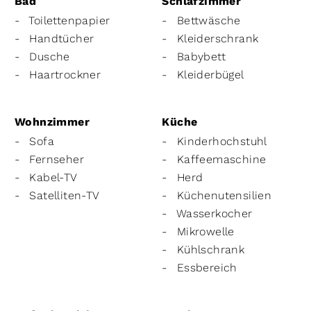
Bad
Schlafzimmer
Toilettenpapier
Bettwäsche
Handtücher
Kleiderschrank
Dusche
Babybett
Haartrockner
Kleiderbügel
Wohnzimmer
Küche
Sofa
Kinderhochstuhl
Fernseher
Kaffeemaschine
Kabel-TV
Herd
Satelliten-TV
Küchenutensilien
Wasserkocher
Mikrowelle
Kühlschrank
Essbereich