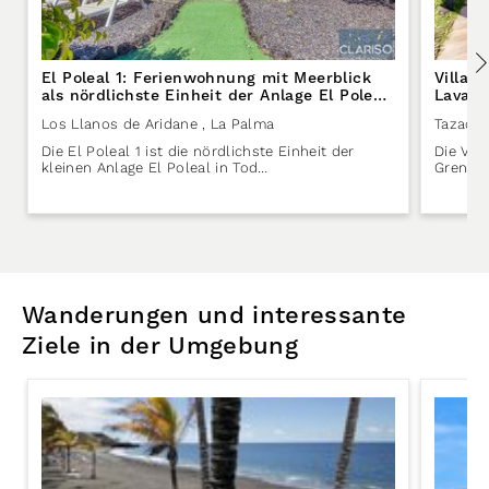
El Poleal 1: Ferienwohnung mit Meerblick
Villa 
als nördlichste Einheit der Anlage El Poleal
Lavast
in Los Llanos de Aridane auf La Palma
Tazaco
Los Llanos de Aridane
, La Palma
Tazacor
Die El Poleal 1 ist die nördlichste Einheit der
Die Vill
kleinen Anlage El Poleal in Tod…
Grenze
Wanderungen und interessante
Ziele in der Umgebung