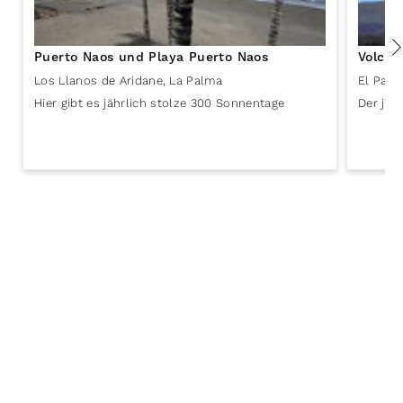
Puerto Naos und Playa Puerto Naos
Volcán
Los Llanos de Aridane
,
La Palma
El Paso
Hier gibt es jährlich stolze 300 Sonnentage
Der jün