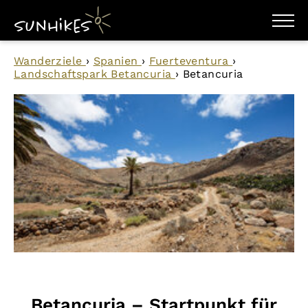
WANDERZIELE
Wanderziele
›
Spanien
›
Fuerteventura
›
WANDERUNGEN
Landschaftspark Betancuria
›
Betancuria
ENTDECKEN
MAGAZIN
TRAILBOX
PLANER
Betancuria – Startpunkt für