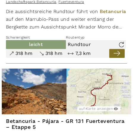
Landschaftspark Betancuria
,
Fuerteventura
Wanderung entlang eines atemberaubenden
Die aussichtsreiche Rundtour führt von
Betancuria
Bergkamms bietet einen herrlichen Ausblick auf
auf den Marrubio-Pass und weiter entlang der
die Bergwelt.
Bergkette zum Aussichtspunkt Mirador Morro de
Velosa. Beim Abstieg nach Betancuria liegen die
Schwierigkeit
Routentyp
Ruinen des ehemaligen Franziskanerklosters San
leicht
Rundtour
Buenaventura direkt an der Route.
318 hm
318 hm
7,3 km
auf Karte anzeigen
Betancuria - Pájara - GR 131 Fuerteventura
– Etappe 5