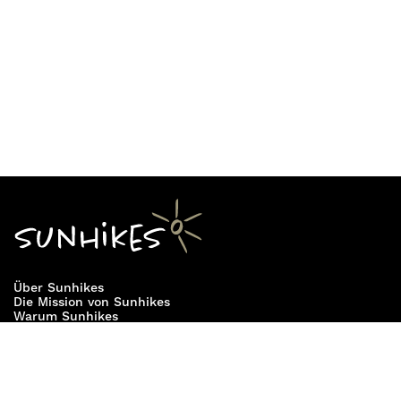
viele Facetten der Naturlandschaft zu entdecken
und zu erleben und verschiedene Pflanzen und
Tiere zu beobachten. Die Etappe von Betancuria
nach
Pájara
über das Betancuria-Massiv
ermöglicht es die unvergleichliche Schönheit der
Natur zu genießen und neue Eindrücke zu sammeln.
Entlang der 5. Etappe des GR 131 zwischen
Betancuria und Pájara sind 16,8 Kilometer mit 479
Höhenmetern im Aufstieg und 668 Höhenmetern
im Abstieg zu bewältigen.
Über Sunhikes
Die Mission von Sunhikes
Warum Sunhikes
Sunhikes Partner
Nutzungsbedingungen
Home
Datenschutz