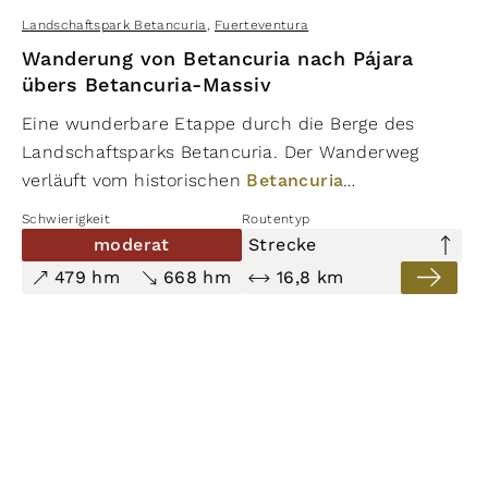
Landschaftspark Betancuria
,
Fuerteventura
Wanderung von Betancuria nach Pájara
übers Betancuria-Massiv
Eine wunderbare Etappe durch die Berge des
Landschaftsparks Betancuria. Der Wanderweg
verläuft vom historischen
Betancuria
aussichtsreich entlang des Bergkamms. Durch
Schwierigkeit
Routentyp
einen aufgeforsteten Kiefernwald steigt man ins
moderat
Strecke
Tal ab, wo man die die traditionellen Anbaugebiete
479 hm
668 hm
16,8 km
mit zahlreichen Terrassenfeldern und
Schichtsteinmauern durchquert. Im Wegverlauf
entlang der Schluchten entdeckt man einen
verlandeten Stausee und kann die
außergewöhnliche Vegetation der Region genießen.
Die Route überquert den Pass Degollada de Los
Granadillos nach Toto. In diesem Gebiet gibt es