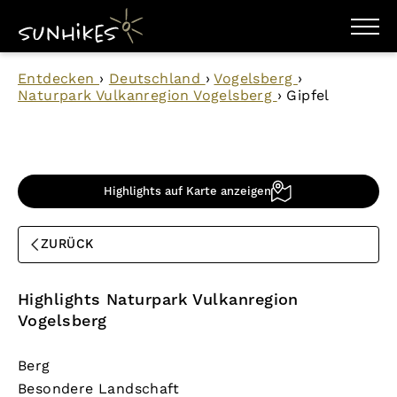
WANDERZIELE
Entdecken
›
Deutschland
›
Vogelsberg
›
WANDERUNGEN
Naturpark Vulkanregion Vogelsberg
›
Gipfel
ENTDECKEN
MAGAZIN
TRAILBOX
PLANER
Highlights auf Karte anzeigen
ZURÜCK
Highlights Naturpark Vulkanregion
Vogelsberg
Berg
Besondere Landschaft