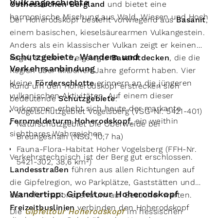
Vulkangeschichte
Osthessischen Bergland
und bietet eine
harmonische Mischung aus Wald, Wiesen und Hochfl
Der Hoherodskopf besteht vorwiegend aus
Basanit
,
einem basischen, kieselsäurearmen Vulkangestein.
Anders als ein klassischer Vulkan zeigt er keinen
Schutzgebiete, Wandern und
Kegel, sondern freigelegte
Basanitdecken
, die die
Verkehrsanbindung
Region über Millionen Jahre geformt haben. Vier
kleine
Förderschlotte
erinnern an die jüngeren
Rund um den Hoherodskopf erstrecken sich
vulkanischen Aktivitäten. Auf einem dieser
bedeutende
Schutzgebiete
:
Vorkommen erhebt sich heute der markante
Vogelschutzgebiet Vogelsberg (VSG-Nr. 5421-401)
Fernmeldeturm Hoherodskopf
, ein weithin
Naturschutzgebiet Die Oberweide bei
sichtbares Wahrzeichen.
Breungeshain (NSG, 10,7 ha)
Fauna-Flora-Habitat Hoher Vogelsberg (FFH-Nr.
Verkehrstechnisch ist der Berg gut erschlossen.
5421-302, 38,6 km²)
Landesstraßen
führen aus allen Richtungen auf
die Gipfelregion, wo Parkplätze, Gaststätten und
Wandertipp: Gipfeltour Hoherodskopf
das Informationszentrum auf Besucher warten.
Freizeitbuslinien
verbinden den Hoherodskopf
Die
Gipfeltour Hoherodskopf
im hessischen