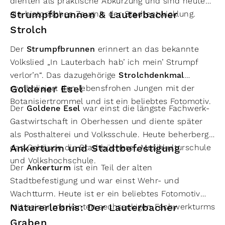
dienten als praktische Abkürzung und sind heute
Strumpfbrunnen & Lauterbacher
ein historisches Zeugnis der Stadtentwicklung.
Strolch
Der
Strumpfbrunnen
erinnert an das bekannte
Volkslied „In Lauterbach hab’ ich mein’ Strumpf
verlor’n“. Das dazugehörige
Strolchdenkmal
Goldener Esel
symbolisiert den lebensfrohen Jungen mit der
Botanisiertrommel und ist ein beliebtes Fotomotiv.
Der
Goldene Esel
war einst die längste Fachwerk-
Gastwirtschaft in Oberhessen und diente später
als Posthalterei und Volksschule. Heute beherbergt
Ankerturm und Stadtbefestigung
das Gebäude die Stadtbücherei, Musikkulturschule
und Volkshochschule.
Der
Ankerturm
ist ein Teil der alten
Stadtbefestigung und war einst Wehr- und
Wachtturm. Heute ist er ein beliebtes Fotomotiv
Naturerlebnis: Der Lauterbacher
mit seiner markanten sechseckigen Fachwerkturmstu
Graben