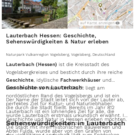
Hier treffen Geschichte, Natur und monumentale
Größe aufeinander – ein Ort, an dem man die
Ruhe des Vogelsbergs spürt und zugleich Zeuge
auf Karte anzeigen
einer lebendigen Naturgeschichte wird.
Lauterbach Hessen: Geschichte,
Sehenswürdigkeiten & Natur erleben
Naturpark Vulkanregion Vogelsberg
,
Vogelsberg
,
Deutschland
Lauterbach (Hessen)
ist die Kreisstadt des
Vogelsbergkreises und besticht durch ihre reiche
Geschichte
, idyllische
Fachwerkhäuser
und
Geschichte von Lauterbach
beeindruckende Natur. Die Stadt liegt am
nordöstlichen Rand des Vogelsbergs und ist ein
Der Name der Stadt leitet sich von der Lauter ab,
perfektes Ziel für Kultur- und Naturliebhaber.
die durch die Stadt fließt. Bereits im Jahr 812
Lauterbach ist ein lohnendes Ziel für alle, die
wurde Lauterbach erstmals urkundlich erwähnt. Im
Geschichte und Natur in Hessen erleben möchten.
Sehenswürdigkeiten in Lauterbach
Mittelalter gehörte die Stadt zum Territorium der
Die Stadt mit ihren historischen Bauwerken und
Abtei Fulda, wurde aber von den Grafen von
der vielfältigen Landschaft lädt zum Entdecken