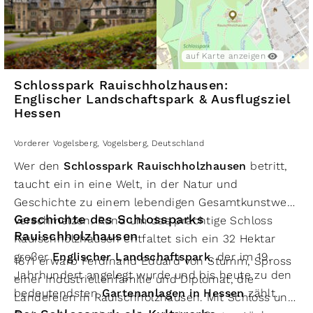
auf Karte anzeigen
Schlosspark Rauischholzhausen:
Englischer Landschaftspark & Ausflugsziel
Hessen
Vorderer Vogelsberg
,
Vogelsberg
,
Deutschland
Wer den
Schlosspark Rauischholzhausen
betritt,
taucht ein in eine Welt, in der Natur und
Geschichte zu einem lebendigen Gesamtkunstwerk
Geschichte des Schlossparks
verschmelzen. Rund um das prächtige Schloss
Rauischholzhausen
Rauischholzhausen entfaltet sich ein 32 Hektar
großer
Englischer Landschaftspark
, der im 19.
1871 erwarb Ferdinand Eduard von Stumm, Spross
Jahrhundert angelegt wurde und bis heute zu den
einer Industriellenfamilie und Diplomat, die
bedeutendsten
Gartenanlagen in Hessen
zählt.
Ländereien in Rauischholzhausen. Mit Schloss und