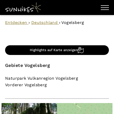
WANDERZIELE
Entdecken
›
Deutschland
›
Vogelsberg
WANDERUNGEN
ENTDECKEN
MAGAZIN
TRAILBOX
PLANER
Highlights auf Karte anzeigen
Gebiete Vogelsberg
Naturpark Vulkanregion Vogelsberg
Vorderer Vogelsberg