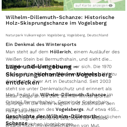
auf Karte anzeigen
Wilhelm-Dillemuth-Schanze: Historische
Holz-Skisprungschanze im Vogelsberg
Naturpark Vulkanregion Vogelsberg
,
Vogelsberg
,
Deutschland
Ein Denkmal des Wintersports
Man steht auf dem
Höllerich
, einem Ausläufer des
Weißen Stein bei Bermuthshain, und sieht die
Lage und Umgebung –
Wilhelm-Dillemuth-Schanze
vor sich. Die 1970
Skisprungschanze im Vogelsberg
eingeweihte
hölzerne Skisprungschanze
zählt zu
den letzten ihrer Art in Deutschland. Seit 2003
entdecken
steht sie unter Denkmalschutz und erinnert als
Man findet die
Wilhelm-Dillemuth-Schanze
im
stiller Zeuge an die Zeit, als hier Wintersportler
Ortsteil Bermuthshain, Gemeinde Grebenhain,
Sprünge in die Weite wagten und Zuschauer den
mitten im Herzen des
Vogelsbergs
. Auf etwa 455
Hang säumten.
Geschichte der Wilhelm-Dillemuth-
Metern Höhe erhebt sich das Dorf am südöstlichen
Heute liegt die Schanze still, doch ihr Anblick
Schanze
Rand des Hohen Vogelsberges.
erzählt noch immer Geschichten von Mut,