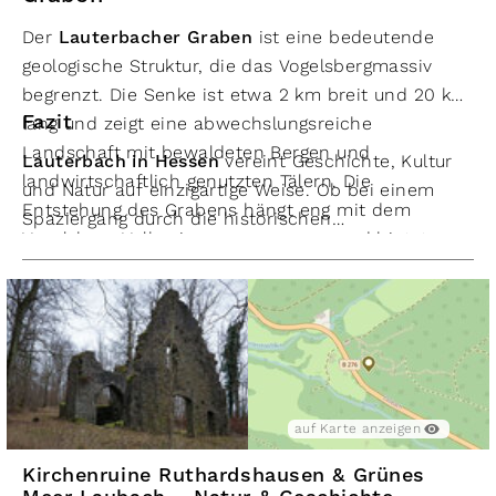
Der
Lauterbacher Graben
ist eine bedeutende
geologische Struktur, die das Vogelsbergmassiv
begrenzt. Die Senke ist etwa 2 km breit und 20 km
Fazit
lang und zeigt eine abwechslungsreiche
Landschaft mit bewaldeten Bergen und
Lauterbach in Hessen
vereint Geschichte, Kultur
landwirtschaftlich genutzten Tälern. Die
und Natur auf einzigartige Weise. Ob bei einem
Entstehung des Grabens hängt eng mit dem
Spaziergang durch die historischen
Vogelsberg-Vulkanismus zusammen und bietet
Fachwerkstraßen, einem Besuch der Burg oder
spannende Einblicke in die Erdgeschichte.
einer Wanderung im Lauterbacher Graben – die
Stadt bietet für jeden Besucher
abwechslungsreiche Erlebnisse.
auf Karte anzeigen
Kirchenruine Ruthardshausen & Grünes