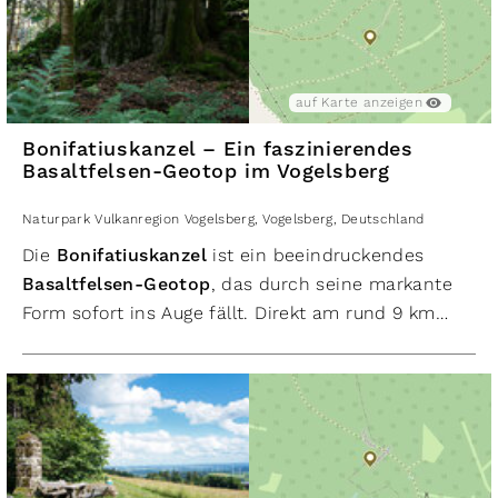
auf Karte anzeigen
Bonifatiuskanzel – Ein faszinierendes
Basaltfelsen-Geotop im Vogelsberg
Naturpark Vulkanregion Vogelsberg
,
Vogelsberg
,
Deutschland
Die
Bonifatiuskanzel
ist ein beeindruckendes
Basaltfelsen-Geotop
, das durch seine markante
Form sofort ins Auge fällt. Direkt am rund 9 km
langen Bergmähwiesenpfad bei Herchenhain
gelegen, erinnert der ungewöhnlich geformte
Basaltblock tatsächlich an eine steinerne Kanzel –
ein Name, der seine charakteristische Gestalt
treffend beschreibt. Entstanden ist die
Bonifatiuskanzel vor Millionen von Jahren während