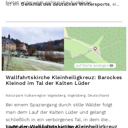
bietet unterwegs zahlreiche Ausblicke.
ist ein
Denkmal des deutschen Wintersports
, ein
Die Schanze bildet dabei ein besonderes
Highlight
Zeugnis vergangener Zeiten und zugleich ein Ziel
der Wanderung
, das Naturgenuss und
für
Wanderer, Naturfreunde und Kulturinteressierte
Kulturgeschichte verbindet.
Hier verschmelzen die Geschichte des
Skispringens und der Vogelsberg zu einem skurrilen Er
auf Karte anzeigen
Wallfahrtskirche Kleinheiligkreuz: Barockes
Kleinod im Tal der Kalten Lüder
Naturpark Vulkanregion Vogelsberg
,
Vogelsberg
,
Deutschland
Bei einem Spaziergang durch stille Wälder folgt
man dem Lauf der Kalten Lüder und gelangt
schließlich in ein verborgenes Tal, in dem die
Lage der Wallfahrtskirche Kleinheiligkreuz
Wallfahrtskirche Kleinheiligkreuz
thront.