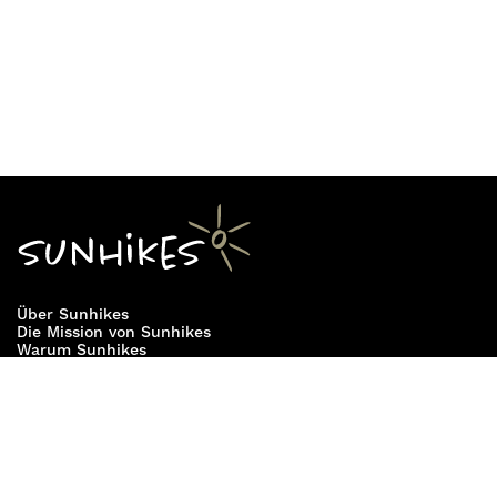
Über Sunhikes
Die Mission von Sunhikes
Warum Sunhikes
Sunhikes Partner
Nutzungsbedingungen
Home
Datenschutz
Sitemap
Datenschutzeinstellungen
Impressum
Cookie Einstellungen