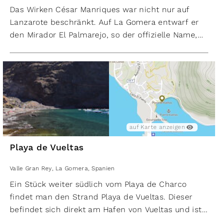
Das Wirken César Manriques war nicht nur auf
Lanzarote beschränkt. Auf La Gomera entwarf er
den Mirador El Palmarejo, so der offizielle Name,
sowie das mittlerweile geschlossene
Aussichtsrestaurant. Die Anlage befindet sich an
der Serpentinenstraße (etwa 2 Kilometer von Arure
entfernt), welche das Valle Gran Rey mit Arure
verbindet. Der Mirador wurde gekonnt in die
Landschaft integriert und wird von typischen
Manrique-Kunstwerken (Windrädern) flankiert.
auf Karte anzeigen
Ein Besuch des Palmarejo ist zweifelsohne
Playa de Vueltas
empfehlenswert. Die bei klarem und sonnigem
Wetter garantierte Aussicht überzeugt. Aus dem Tal
Valle Gran Rey
,
La Gomera
,
Spanien
Valle Gran Rey muss man lediglich die Straße, die
Ein Stück weiter südlich vom Playa de Charco
aus dem Tal heraus führt, nehmen. Wie von selbst
findet man den Strand Playa de Vueltas. Dieser
gelangt man so zum Aussichtspunkt.
befindet sich direkt am Hafen von Vueltas und ist