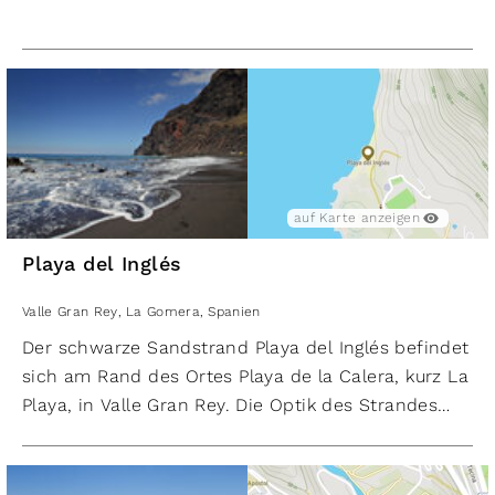
durch eine Mole vor Wellen geschützt. Somit ist
der Strand perfekt für Familien mit Kindern
geeignet und erfreut sich großer Beliebtheit. Durch
das malerische Hafenambiente herrscht eine
besondere Stimmung in der Bucht.
auf Karte anzeigen
Playa del Inglés
Valle Gran Rey
,
La Gomera
,
Spanien
Der schwarze Sandstrand Playa del Inglés befindet
sich am Rand des Ortes Playa de la Calera, kurz La
Playa, in Valle Gran Rey. Die Optik des Strandes
wird von einer imposanten Steilwand, Dünen und
einer Felslandschaft geprägt. Die große Steilwand
begrenzt den Strand. Der natürliche Strand erfreut