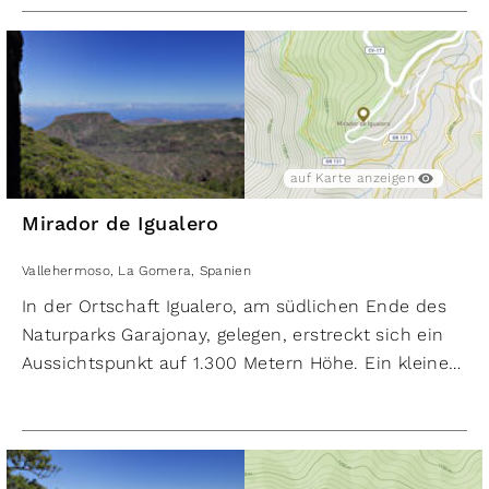
Regel moderat. Das macht den Strand besonders
kinderfreundlich. Der Strand wird täglich gereinigt,
wodurch er als sehr sauber gilt.
auf Karte anzeigen
Mirador de Igualero
Vallehermoso
,
La Gomera
,
Spanien
In der Ortschaft Igualero, am südlichen Ende des
Naturparks Garajonay, gelegen, erstreckt sich ein
Aussichtspunkt auf 1.300 Metern Höhe. Ein kleines,
gelb getünchtes Kapellchen und das Monumento al
Silbo Gomero (Denkmal der gomerischen
Pfeifsprache) schmücken den Platz. Der Blick gen
Westen offenbart die majestätische Schlucht