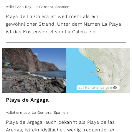
Valle Gran Rey
,
La Gomera
,
Spanien
Playa de La Calera ist weit mehr als ein
gewöhnlicher Strand. Unter dem Namen La Playa
ist das Küstenviertel von La Calera ein
bedeutendes touristisches Zentrum von Valle Gran
Rey. Hier findet man zahlreiche Hotels und
Apartments, die den Bedürfnissen der Urlauber
gerecht werden. Der atemberaubende schwarze
Sandstrand, der zum Baden und Sonnenbaden
einlädt, ist dabei zweifellos das Highlight dieser Regio
Die Uferpromenade entlang des Strandes ist
auf Karte anzeigen
gesäumt von Bars, Restaurants und Geschäften,
Playa de Argaga
die für das perfekte Urlaubsfeeling sorgen. Unter
den Schatten spendenden Palmen lässt es sich
Vallehermoso
,
La Gomera
,
Spanien
herrlich entspannen und den Blick über das
Playa de Argaga, auch bekannt als Playa de las
türkisblaue Meer schweifen lassen.
Arenas, ist ein idyllischer, wenig frequentierter