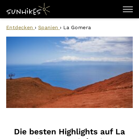
WANDERZIELE
Entdecken
›
Spanien
›
La Gomera
WANDERUNGEN
ENTDECKEN
MAGAZIN
TRAILBOX
PLANER
Die besten Highlights auf La