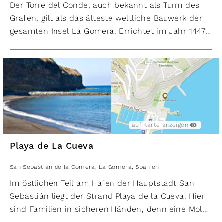
Der Torre del Conde, auch bekannt als Turm des
Grafen, gilt als das älteste weltliche Bauwerk der
gesamten Insel La Gomera. Errichtet im Jahr 1447
als Teil der Stadtbefestigung von San Sebastián,
zeugt dieser historische Turm noch heute von
vergangenen Zeiten. Mehrmals schwer beschädigt
wurde der Turm immer wieder in ursprünglicher
Form instand gesetzt.
Als einfache und eher repräsentative
Befestigungsanlage konzipiert, konnte der Turm
auf Karte anzeigen
dem Aufstand der Urbevölkerung La Gomeras 1488
Playa de La Cueva
widerstehen. Heute wird der Turm als historische
Ausstellungsstätte genutzt und bietet Besuchern
San Sebastián de la Gomera
,
La Gomera
,
Spanien
einen Einblick in die bewegte Geschichte der Insel.
Im östlichen Teil am Hafen der Hauptstadt San
Sebastián liegt der Strand Playa de la Cueva. Hier
sind Familien in sicheren Händen, denn eine Mole
schützt die Bucht und der Wellengang ist in der