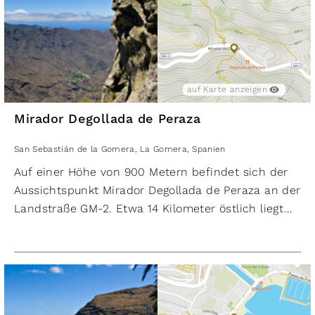
eines einzigartigen Ökosystems, das Charco del
Conde zu einem wissenschaftlich interessanten
Ort machte, welcher nun unter besonderem
Schutz steht. Der Bereich ist durch eine
Natursteinmole geschützt, deswegen ist Charco del
auf Karte anzeigen
Conde für Familien mit Kindern geeignet.
Mirador Degollada de Peraza
San Sebastián de la Gomera
,
La Gomera
,
Spanien
Auf einer Höhe von 900 Metern befindet sich der
Aussichtspunkt Mirador Degollada de Peraza an der
Landstraße GM-2. Etwa 14 Kilometer östlich liegt
die Hauptstadt San Sebastián. Die Aussicht von
der Plattform ist atemberaubend, vor allem der
Blick auf die Schlucht Barranco de las Lajas im
Norden ist einen Besuch wert. An manchen Tagen
kann man von hier erleben, wie Passatwolken über