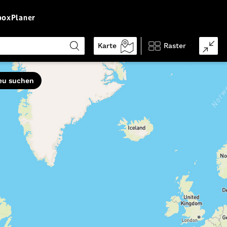
box
Planer
Karte
Raster
Eigenschaften
eu suchen
schwindelfrei
trittsicher
vorwiegend Pfade
leicht zu folgen
gute Grundkondition
guter Orientierungssinn
kinderfreundlich
Genehmigung erforderlich
gebührenpflichtig
alpines Gelände
hundefreundlich
streckenweise weglos
Ø Auslastung