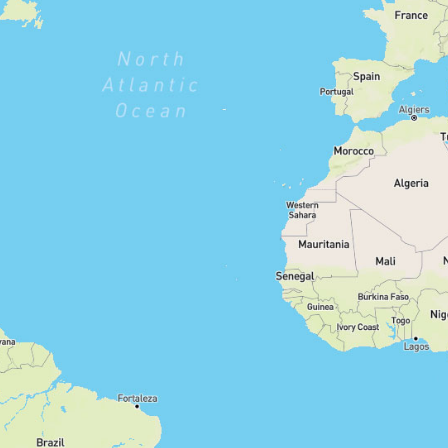
stark
moderat
gering
Filter zurücksetzen
1210
Routen anzeigen