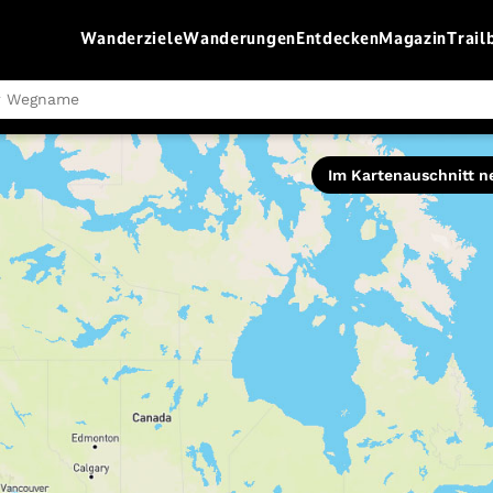
Wanderziele
Wanderungen
Entdecken
Magazin
Trail
Schwierigkeit
Im Kartenauschnitt n
leicht
moderat
schwer
Routentyp