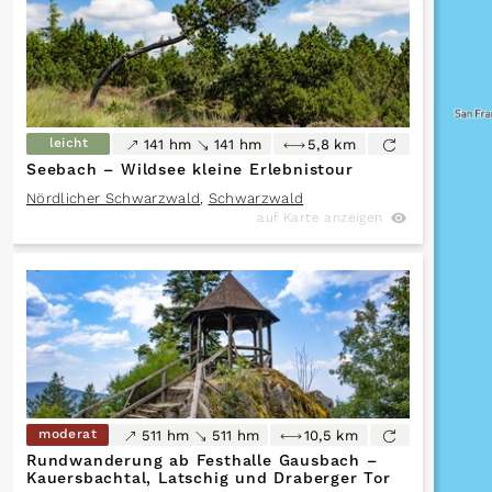
leicht
141 hm
141 hm
5,8 km
Seebach – Wildsee kleine Erlebnistour
Nördlicher Schwarzwald
,
Schwarzwald
auf Karte anzeigen
moderat
511 hm
511 hm
10,5 km
Rundwanderung ab Festhalle Gausbach –
Kauersbachtal, Latschig und Draberger Tor