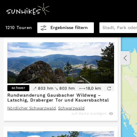
1210 Touren
Ergebnisse filtern
Distanz km
0,5
151,9
Höhenmeter
schwer
803 hm
803 hm
18,0 km
0
5.770
Rundwanderung Gausbacher Wildweg –
Latschig, Draberger Tor und Kauersbachtal
Nördlicher Schwarzwald
,
Schwarzwald
auf Karte anzeigen
Höhenmeter
0
5.770