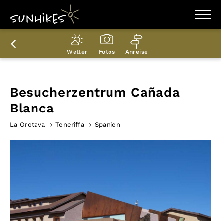
WANDERZIELE
WANDERUNGEN
Wetter
Fotos
Anreise
ENTDECKEN
MAGAZIN
TRAILBOX
PLANER
Besucherzentrum Cañada
Blanca
La Orotava
Teneriffa
Spanien