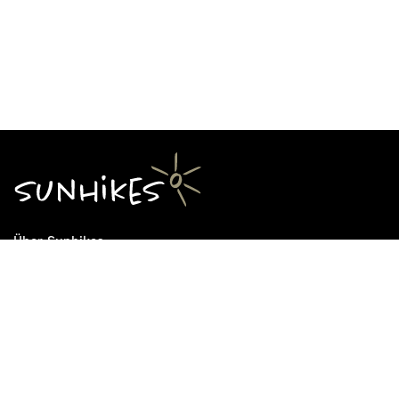
Über Sunhikes
Die Mission von Sunhikes
Warum Sunhikes
Sunhikes Partner
Nutzungsbedingungen
Home
Datenschutz
Sitemap
Datenschutzeinstellungen
Impressum
Cookie Einstellungen