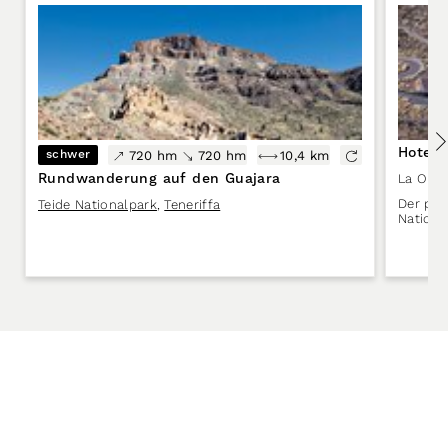
Hotel 
schwer
720 hm
720 hm
10,4 km
Rundwanderung auf den Guajara
La Orot
Der per
Teide Nationalpark
,
Teneriffa
Nationa