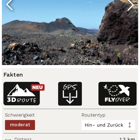
Fakten
NEU
3D
ROUTE
Schwierigkeit
Routentyp
moderat
Hin- und Zurück
Distanz
1,3 km