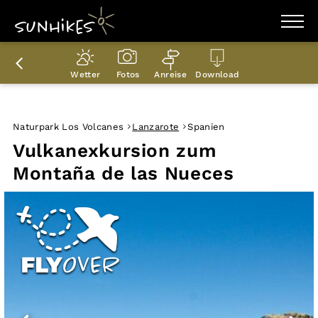
WANDERZIELE
WANDERUNGEN
Wetter
Fotos
Anreise
Download
ENTDECKEN
MAGAZIN
TRAILBOX
PLANER
Naturpark Los Volcanes
Lanzarote
Spanien
Vulkanexkursion zum
Montaña de las Nueces