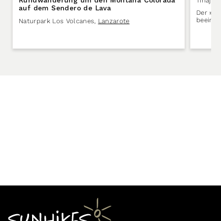
Rundwanderung um den Montaña Colorada
Tinajo
,
auf dem Sendero de Lava
Der »Fa
beeindr
Naturpark Los Volcanes
,
Lanzarote