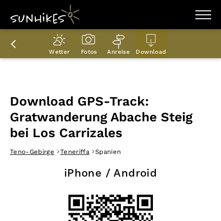
WANDERZIELE
WANDERUNGEN
Wetter
Fotos
Anreise
Download
ENTDECKEN
MAGAZIN
TRAILBOX
PLANER
Download GPS-Track:
Gratwanderung Abache Steig
bei Los Carrizales
Teno-Gebirge
Teneriffa
Spanien
iPhone / Android