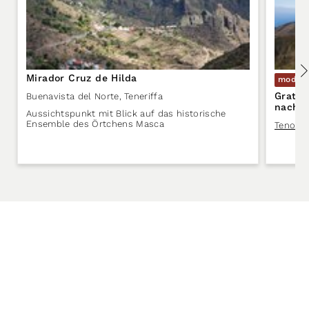
Mirador Cruz de Hilda
moder
Gratwa
Buenavista del Norte
,
Teneriffa
nach T
Aussichtspunkt mit Blick auf das historische
Ensemble des Örtchens Masca
Teno-Ge