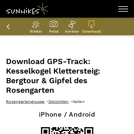
WANDERZIELE
WANDERUNGEN
Wetter
Fotos
Anreise
Download
ENTDECKEN
MAGAZIN
TRAILBOX
PLANER
Download GPS-Track:
Kesselkogel Klettersteig:
Bergtour & Gipfel des
Rosengarten
Rosengartengruppe
Dolomiten
Italien
iPhone / Android