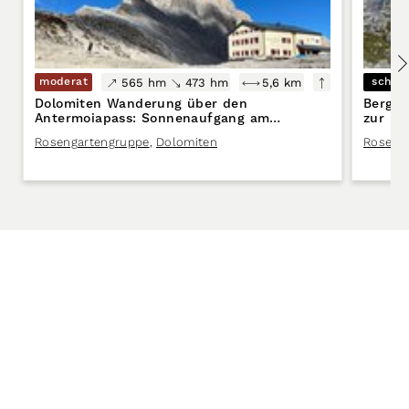
moderat
schwe
565 hm
473 hm
5,6 km
Dolomiten Wanderung über den
Bergto
Antermoiapass: Sonnenaufgang am
zur Ro
Antermoiasee – Sonnenuntergang bei den
Rosengartengruppe
,
Dolomiten
Roseng
Vajolettürmen