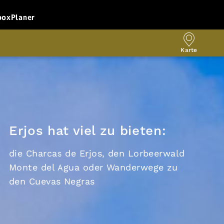
box
Planer
Karte
Erjos hat viel zu bieten:
die Charcas de Erjos, den Lorbeerwald
Monte del Agua oder Wanderwege zu
den Cuevas Negras