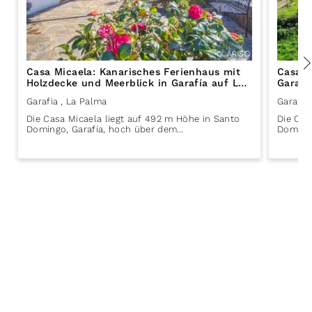
Casa Micaela: Kanarisches Ferienhaus mit
Casa V
Holzdecke und Meerblick in Garafía auf La
Garafi
Palma
Garafia
, La Palma
Garafia
Die Casa Micaela liegt auf 492 m Höhe in Santo
Die Cas
Domingo, Garafía, hoch über dem…
Domingo