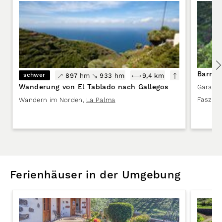
Barran
schwer
897 hm
933 hm
9,4 km
Wanderung von El Tablado nach Gallegos
Garafía
,
Faszini
Wandern im Norden
,
La Palma
Ferienhäuser in der Umgebung