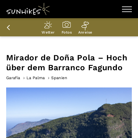
WANDERZIELE
WANDERUNGEN
Wetter
Fotos
Anreise
ENTDECKEN
MAGAZIN
TRAILBOX
PLANER
Mirador de Doña Pola – Hoch
über dem Barranco Fagundo
Garafía
La Palma
Spanien