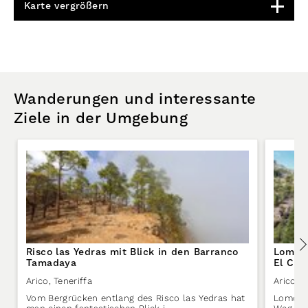
Karte vergrößern
Wanderungen und interessante
Ziele in der Umgebung
Risco las Yedras mit Blick in den Barranco
Lomo P
Tamadaya
El Con
Arico
,
Teneriffa
Arico
,
T
Vom Bergrücken entlang des Risco las Yedras hat
Lomo Pi