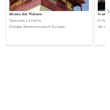
Museo del Plátano
Cratér
Tazacorte
,
La Palma
El Paso
Einziges Bananenmuseum Europas
Teil de