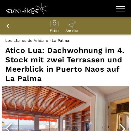
WANDERZIELE
WANDERUNGEN
Fotos
Anreise
ENTDECKEN
MAGAZIN
Los Llanos de Aridane
La Palma
TRAILBOX
Atico Lua: Dachwohnung im 4.
PLANER
Stock mit zwei Terrassen und
Meerblick in Puerto Naos auf
La Palma