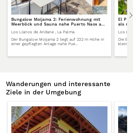
Bungalow Moijama 2: Ferienwohnung mit
El Pol
Meerblick und Sauna nahe Puerto Naos auf
als nö
La Palma
in Los
Los Llanos de Aridane
, La Palma
Los Lla
Der Bungalow Moijama 2 liegt auf 222 m Höhe in
Die El P
einer gepflegten Anlage nahe Pue…
kleinen
Wanderungen und interessante
Ziele in der Umgebung