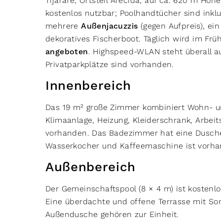
Tijarafe, Ortsteil Arecida, auf ca. 620 m Höh
kostenlos nutzbar; Poolhandtücher sind inkl
mehrere
Außenjacuzzis
(gegen Aufpreis), ei
dekoratives Fischerboot. Täglich wird im Fr
angeboten
. Highspeed-WLAN steht überall a
Privatparkplätze sind vorhanden.
Innenbereich
Das 19 m² große Zimmer kombiniert Wohn- u
Klimaanlage, Heizung, Kleiderschrank, Arbeits
vorhanden. Das Badezimmer hat eine Dusche
Wasserkocher und Kaffeemaschine ist vorha
Außenbereich
Der Gemeinschaftspool (8 × 4 m) ist kostenlo
Eine überdachte und offene Terrasse mit So
Außendusche gehören zur Einheit.