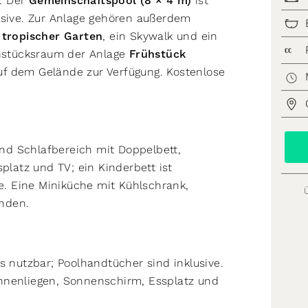
e. Der
Gemeinschaftspool (8 × 4 m)
ist
usive. Zur Anlage gehören außerdem
n
tropischer Garten
, ein Skywalk und ein
€€
ühstücksraum der Anlage
Frühstück
uf dem Gelände zur Verfügung. Kostenlose
nd Schlafbereich mit Doppelbett,
platz und TV; ein Kinderbett ist
. Eine Miniküche mit Kühlschrank,
nden.
s nutzbar; Poolhandtücher sind inklusive.
nnenliegen, Sonnenschirm, Essplatz und