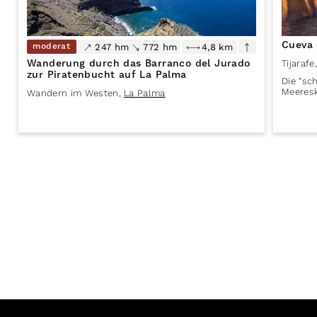
Cueva 
moderat
247 hm
772 hm
4,8 km
Wanderung durch das Barranco del Jurado
Tijarafe
,
zur Piratenbucht auf La Palma
Die "sc
Meeresk
Wandern im Westen
,
La Palma