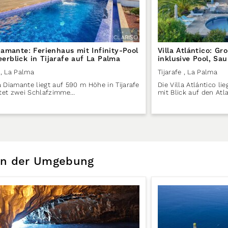
Diamante: Ferienhaus mit Infinity-Pool
Villa Atlántico: Gr
erblick in Tijarafe auf La Palma
inklusive Pool, S
Caldeira-Blick in 
, La Palma
Tijarafe
, La Palma
la Diamante liegt auf 590 m Höhe in Tijarafe
Die Villa Atlántico li
tet zwei Schlafzimme…
mit Blick auf den Atl
 in der Umgebung