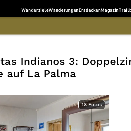
Wanderziele
Wanderungen
Entdecken
Magazin
Trail
atas Indianos 3: Doppel
fe auf La Palma
18 Fotos