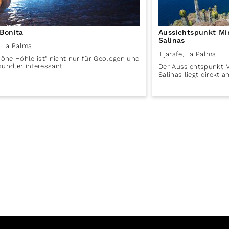
Bonita
Aussichtspunkt Mi
Salinas
La Palma
Tijarafe
,
La Palma
höne Höhle ist" nicht nur für Geologen und
undler interessant
Der Aussichtspunkt M
Salinas liegt direkt