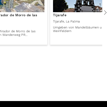
rador de Morro de las
Tijarafe
Tijarafe
,
La Palma
Umgeben von Mandelbäumen und w
Weinfeldern
irador de Morro de las
 am Wanderweg PR…