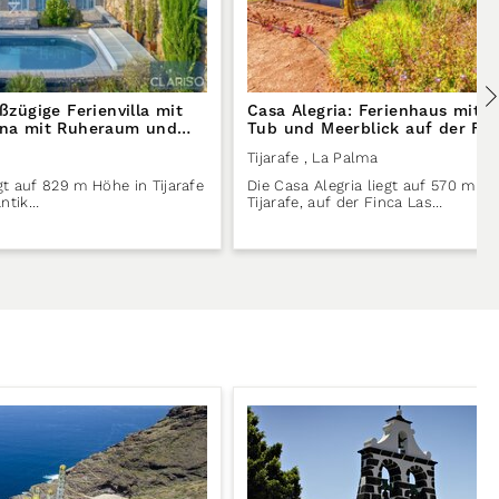
oßzügige Ferienvilla mit
Casa Alegria: Ferienhaus mit i
auna mit Ruheraum und
Tub und Meerblick auf der Fin
Tijarafe auf La Palma
Prinsas in Tijarafe auf La Pal
Tijarafe
, La Palma
egt auf 829 m Höhe in Tijarafe
Die Casa Alegria liegt auf 570 m Hö
antik…
Tijarafe, auf der Finca Las…