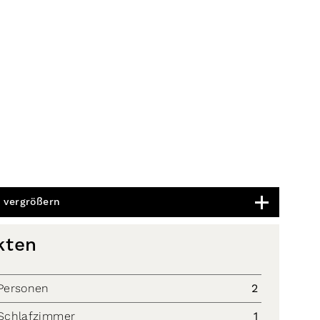
 vergrößern
kten
Personen
2
Schlafzimmer
1