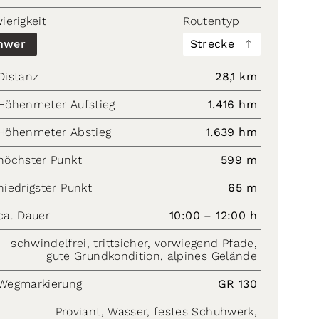
ierigkeit
Routentyp
hwer
Strecke
Distanz
28,1 km
Höhenmeter Aufstieg
1.416 hm
Höhenmeter Abstieg
1.639 hm
höchster Punkt
599 m
niedrigster Punkt
65 m
ca. Dauer
10:00 – 12:00 h
schwindelfrei, trittsicher, vorwiegend Pfade,
gute Grundkondition, alpines Gelände
Wegmarkierung
GR 130
Proviant, Wasser, festes Schuhwerk,