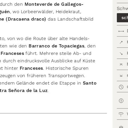
t durch den
Monteverde de Gallegos-
Schw
guén
, wo Lorbeerwälder, Heidekraut,
sc
e (Dracaena draco)
das Landschaftsbild
to, von wo die Route über alte Handels-
hten wie den
Barranco de Topaciegas
, den
 Franceses
führt. Mehrere steile Ab- und
h durch eindrucksvolle Ausblicke auf Küste
kt hinter
Franceses
. Historische Spuren
s zeugen von früheren Transportwegen.
dendem Gelände endet die Etappe in
Santo
tra Señora de la Luz
.