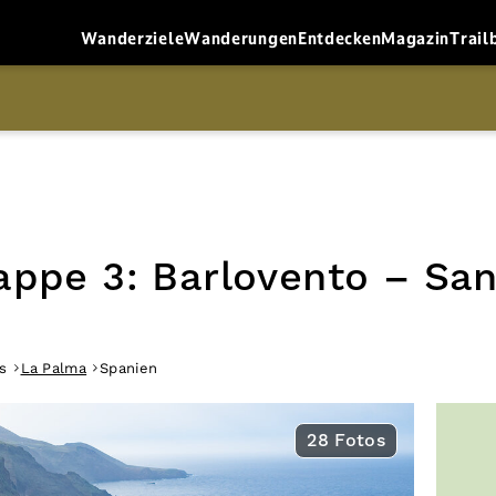
Wanderziele
Wanderungen
Entdecken
Magazin
Trail
appe 3: Barlovento – Sa
s
La Palma
Spanien
28 Fotos