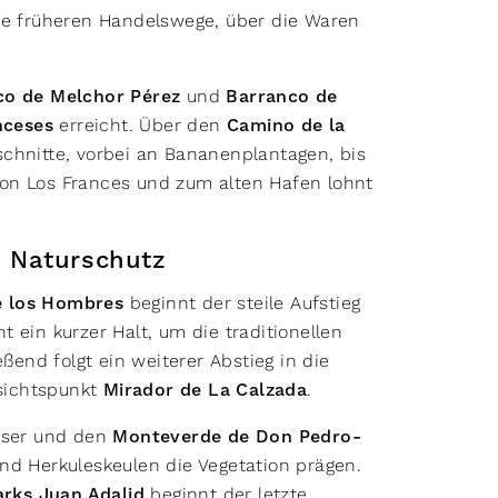
die früheren Handelswege, über die Waren
co de Melchor Pérez
und
Barranco de
nceses
erreicht. Über den
Camino de la
chnitte, vorbei an Bananenplantagen, bis
von Los Frances und zum alten Hafen lohnt
d Naturschutz
e los Hombres
beginnt der steile Aufstieg
nt ein kurzer Halt, um die traditionellen
nd folgt ein weiterer Abstieg in die
sichtspunkt
Mirador de La Calzada
.
äuser und den
Monteverde de Don Pedro-
nd Herkuleskeulen die Vegetation prägen.
rks Juan Adalid
beginnt der letzte