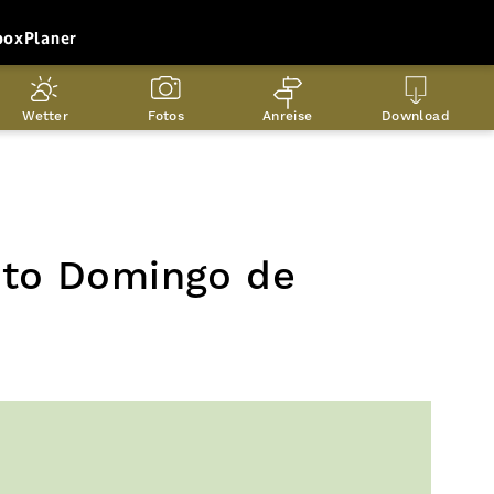
box
Planer
Wetter
Fotos
Anreise
Download
nto Domingo de