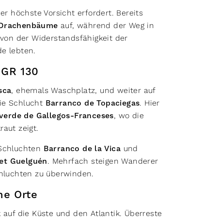
er höchste Vorsicht erfordert. Bereits
Drachenbäume
auf, während der Weg in
 von der Widerstandsfähigkeit der
e lebten.
 GR 130
sca
, ehemals Waschplatz, und weiter auf
die Schlucht
Barranco de Topaciegas
. Hier
verde de Gallegos-Franceses
, wo die
aut zeigt.
 Schluchten
Barranco de la Vica
und
et Guelguén
. Mehrfach steigen Wanderer
chluchten zu überwinden.
he Orte
k auf die Küste und den Atlantik. Überreste