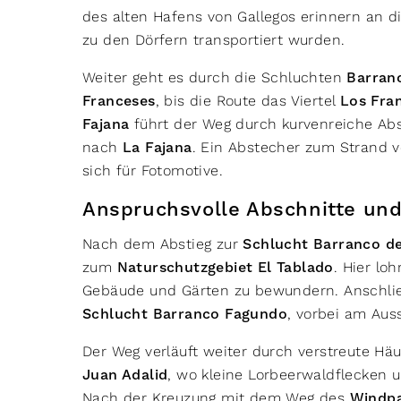
des alten Hafens von Gallegos erinnern an 
zu den Dörfern transportiert wurden.
Weiter geht es durch die Schluchten
Barran
Franceses
, bis die Route das Viertel
Los Fra
Fajana
führt der Weg durch kurvenreiche Abs
nach
La Fajana
. Ein Abstecher zum Strand 
sich für Fotomotive.
Anspruchsvolle Abschnitte un
Nach dem Abstieg zur
Schlucht Barranco d
zum
Naturschutzgebiet El Tablado
. Hier loh
Gebäude und Gärten zu bewundern. Anschließe
Schlucht Barranco Fagundo
, vorbei am Aus
Der Weg verläuft weiter durch verstreute H
Juan Adalid
, wo kleine Lorbeerwaldflecken u
Nach der Kreuzung mit dem Weg des
Windpa