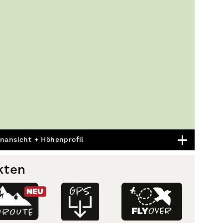
nansicht + Höhenprofil
kten
NEU
D
ROUTE