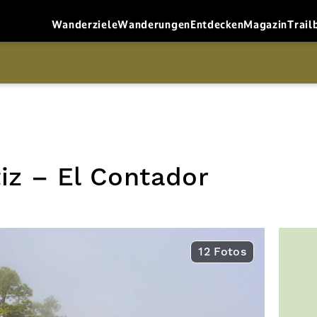
Wanderziele
Wanderungen
Entdecken
Magazin
Trail
z – El Contador
12 Fotos