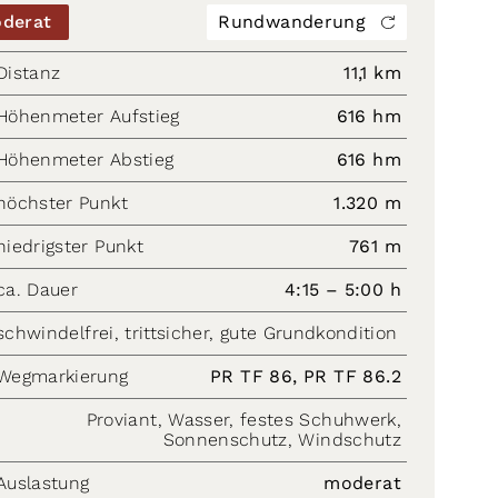
derat
Rundwanderung
Distanz
11,1 km
Höhenmeter Aufstieg
616 hm
Höhenmeter Abstieg
616 hm
höchster Punkt
1.320 m
niedrigster Punkt
761 m
ca. Dauer
4:15 – 5:00 h
schwindelfrei, trittsicher, gute Grundkondition
Wegmarkierung
PR TF 86, PR TF 86.2
Proviant, Wasser, festes Schuhwerk,
Sonnenschutz, Windschutz
Auslastung
moderat