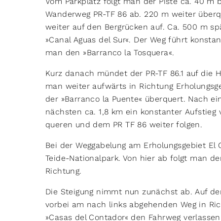
Vom Parkplatz folgt man der Piste ca. 40 m 
Wanderweg PR-TF 86 ab. 220 m weiter überqu
weiter auf den Bergrücken auf. Ca. 500 m s
»Canal Aguas del Sur«. Der Weg führt konstan
man den »Barranco la Tosquera«.
Kurz danach mündet der PR-TF 86.1 auf die H
man weiter aufwärts in Richtung Erholungsge
der »Barranco la Puente« überquert. Nach ei
nächsten ca. 1,8 km ein konstanter Aufstieg
queren und dem PR TF 86 weiter folgen.
Bei der Weggabelung am Erholungsgebiet El C
Teide-Nationalpark. Von hier ab folgt man de
Richtung.
Die Steigung nimmt nun zunächst ab. Auf de
vorbei am nach links abgehenden Weg in Ri
»Casas del Contador« den Fahrweg verlasse