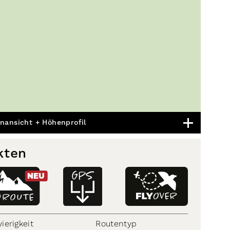
nansicht + Höhenprofil
kten
NEU
D
ROUTE
ierigkeit
Routentyp