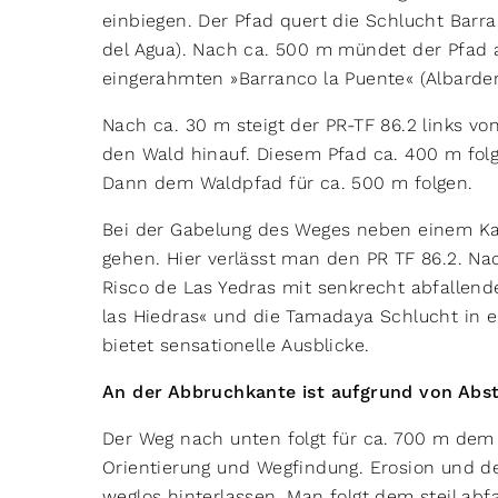
einbiegen. Der Pfad quert die Schlucht Barr
del Agua). Nach ca. 500 m mündet der Pfad a
eingerahmten »Barranco la Puente« (Albarder
Nach ca. 30 m steigt der PR-TF 86.2 links vo
den Wald hinauf. Diesem Pfad ca. 400 m fol
Dann dem Waldpfad für ca. 500 m folgen.
Bei der Gabelung des Weges neben einem Ka
gehen. Hier verlässt man den PR TF 86.2. Na
Risco de Las Yedras mit senkrecht abfallen
las Hiedras« und die Tamadaya Schlucht in
bietet sensationelle Ausblicke.
An der Abbruchkante ist aufgrund von Abs
Der Weg nach unten folgt für ca. 700 m dem 
Orientierung und Wegfindung. Erosion und d
weglos hinterlassen. Man folgt dem steil abf