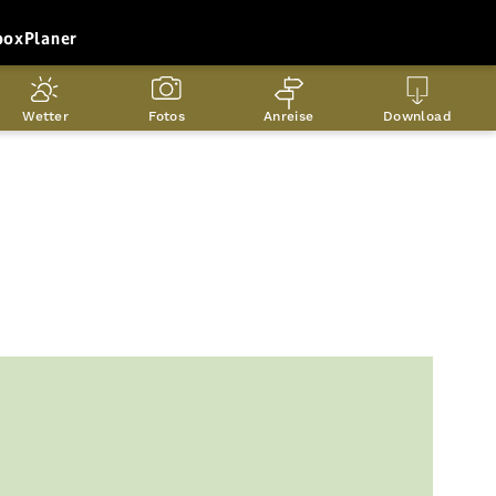
box
Planer
Wetter
Fotos
Anreise
Download