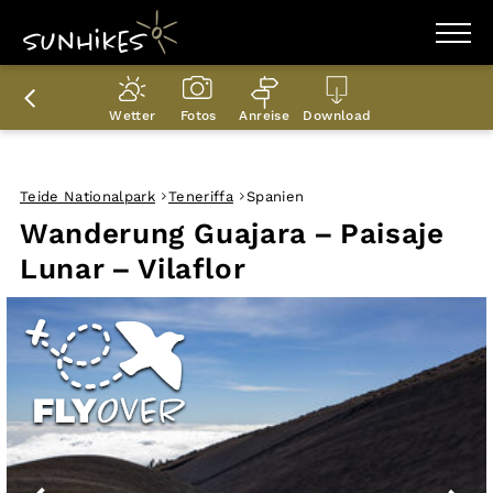
WANDERZIELE
WANDERUNGEN
Wetter
Fotos
Anreise
Download
ENTDECKEN
MAGAZIN
TRAILBOX
PLANER
Teide Nationalpark
Teneriffa
Spanien
Wanderung Guajara – Paisaje
Lunar – Vilaflor