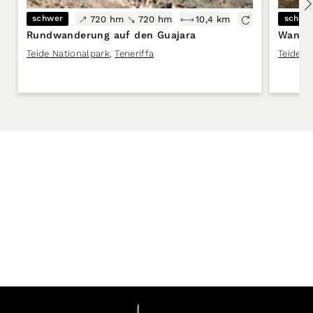
schwer
schwe
720 hm
720 hm
10,4 km
Rundwanderung auf den Guajara
Wander
Teide Nationalpark
,
Teneriffa
Teide N