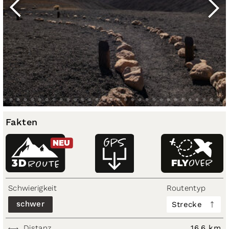
Fakten
NEU
3D
ROUTE
Schwierigkeit
Routentyp
schwer
Strecke
Distanz
16,6 km