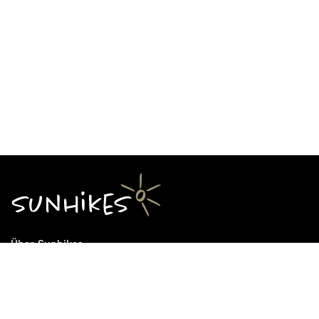
Über Sunhikes
Die Mission von Sunhikes
Warum Sunhikes
Sunhikes Partner
Nutzungsbedingungen