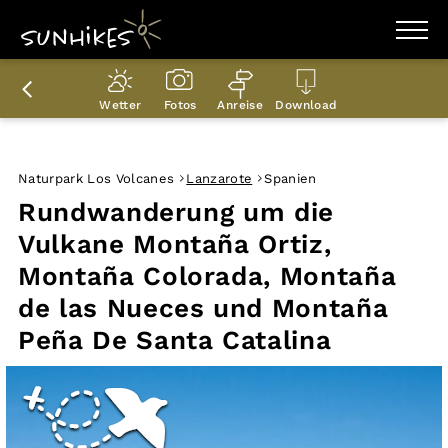
WANDERZIELE
WANDERUNGEN
Wetter
Fotos
Anreise
Download
ENTDECKEN
MAGAZIN
TRAILBOX
PLANER
Naturpark Los Volcanes
Lanzarote
Spanien
Rundwanderung um die
Vulkane Montaña Ortiz,
Montaña Colorada, Montaña
de las Nueces und Montaña
Peña De Santa Catalina