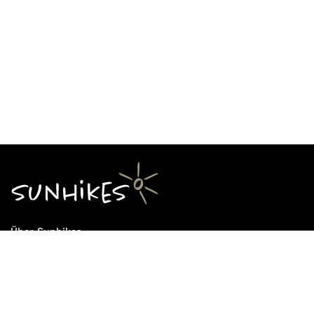
Über Sunhikes
Die Mission von Sunhikes
Warum Sunhikes
Sunhikes Partner
Nutzungsbedingungen
Home
Datenschutz