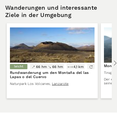
Wanderungen und interessante
Ziele in der Umgebung
Monta
leicht
66 hm
66 hm
4,1 km
Rundwanderung um den Montaña del las
Tinajo
,
Lapas o del Cuervo
Der »Sc
seiner 
Naturpark Los Volcanes
,
Lanzarote