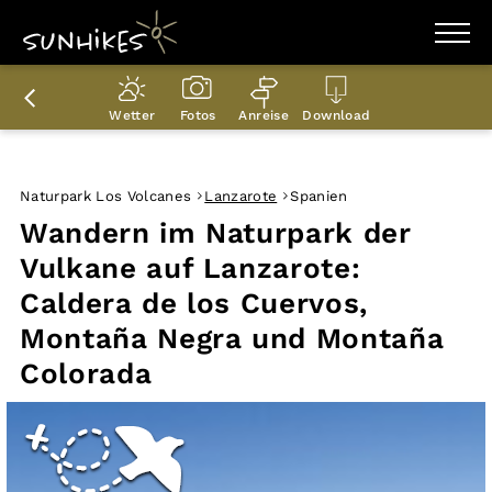
WANDERZIELE
WANDERUNGEN
Wetter
Fotos
Anreise
Download
ENTDECKEN
MAGAZIN
TRAILBOX
PLANER
Naturpark Los Volcanes
Lanzarote
Spanien
Wandern im Naturpark der
Vulkane auf Lanzarote:
Caldera de los Cuervos,
Montaña Negra und Montaña
Colorada