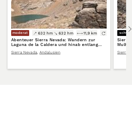
moderat
schwe
632 hm
632 hm
11,9 km
Abenteuer Sierra Nevada: Wandern zur
Sierra
Laguna de la Caldera und hinab entlang
Mulhac
des Rio Mulhacén
La Cal
Sierra Nevada
,
Andalusien
Sierra 