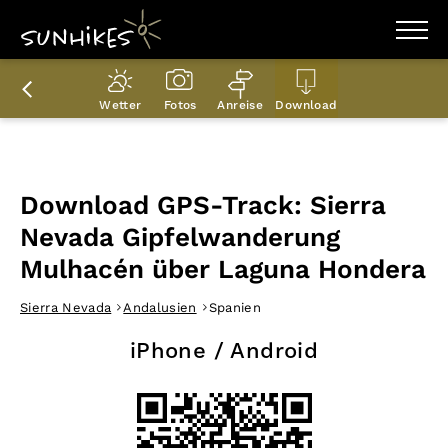
WANDERZIELE
WANDERUNGEN
Wetter
Fotos
Anreise
Download
ENTDECKEN
MAGAZIN
TRAILBOX
PLANER
Download GPS-Track: Sierra
Nevada Gipfelwanderung
Mulhacén über Laguna Hondera
Sierra Nevada
Andalusien
Spanien
iPhone / Android