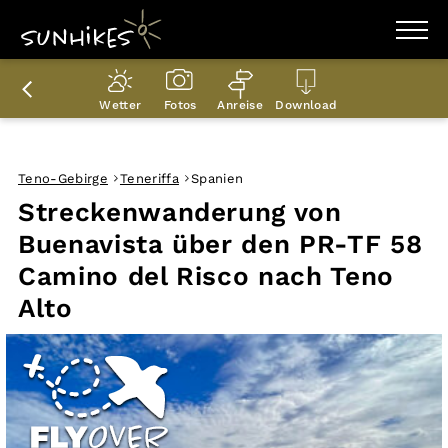
WANDERZIELE
WANDERUNGEN
Wetter
Fotos
Anreise
Download
ENTDECKEN
MAGAZIN
TRAILBOX
PLANER
Teno-Gebirge
Teneriffa
Spanien
Streckenwanderung von
Buenavista über den PR-TF 58
Camino del Risco nach Teno
Alto