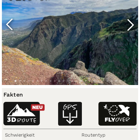
Fakten
NEU
3D
ROUTE
Schwierigkeit
Routentyp