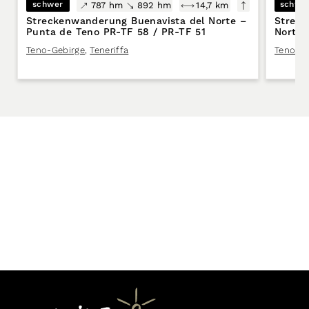
schwer
schwe
787 hm
892 hm
14,7 km
Streckenwanderung Buenavista del Norte –
Streck
Punta de Teno PR-TF 58 / PR-TF 51
Norte 
Carriz
Teno-Gebirge
,
Teneriffa
Teno-Ge