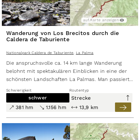
auf Karte anzeigen
—
Wanderung von Los Brecitos durch die
Caldera de Taburiente
auf Karte anzeigen
auf Karte ausblenden
Nationalpark Caldera de Taburiente
,
La Palma
​Die anspruchsvolle ca. 14 km lange Wanderung
belohnt mit spektakulären Einblicken in eine der
schönsten Landschaften La Palmas. Man passiert
außergewöhnliche Gesteinsformationen und
moderat
Schwierigkeit
Routentyp
598 hm
durchquert Wasserläufe, die ein erstaunliches
schwer
Strecke
601 hm
Farbspiel aufweisen.
10,1 km
381 hm
1.156 hm
13,9 km
Wanderung Pico de la Cruz - Roque
de los Muchachos - Espigón del
Roque