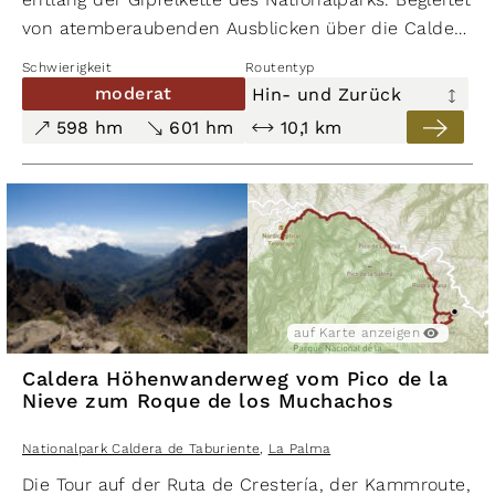
von atemberaubenden Ausblicken über die Caldera
Wanderung Pico de la Nieve - Pico
de Taburiente führt die Wanderung durch die
de la Cruz
Schwierigkeit
Routentyp
Hochgebirgszone der Insel La Palma.
moderat
Hin- und Zurück
Nationalpark Caldera de Taburiente
598 hm
601 hm
10,1 km
,
La Palma
auf Karte anzeigen
auf Karte ausblenden
auf Karte anzeigen
moderat
466 hm
Caldera Höhenwanderweg vom Pico de la
448 hm
Nieve zum Roque de los Muchachos
11,0 km
Wanderung durch den Barranco de
Nationalpark Caldera de Taburiente
,
La Palma
las Angustias zum Wasserfall
Die Tour auf der Ruta de Crestería, der Kammroute,