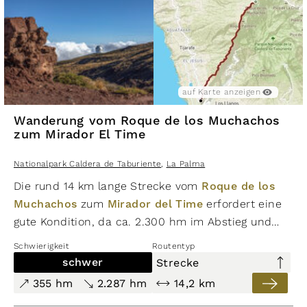
Rundwanderung auf den Pico
Bejenado
Nationalpark Caldera de Taburiente
,
auf Karte anzeigen
La Palma
auf Karte anzeigen
auf Karte ausblenden
Wanderung vom Roque de los Muchachos
zum Mirador El Time
Nationalpark Caldera de Taburiente
,
La Palma
Die rund 14 km lange Strecke vom
Roque de los
Muchachos
zum
Mirador del Time
erfordert eine
moderat
gute Kondition, da ca. 2.300 hm im Abstieg und
327 hm
325 hm
350 hm im Aufstieg zu bewältigen sind. Vom
Schwierigkeit
Routentyp
5,0 km
höchsten Punkt der Insel führt der Weg, begleitet
schwer
Strecke
Rundwanderweg Pico de La Nieve –
von traumhaften Ausblicken durch mehrere
355 hm
2.287 hm
14,2 km
Vegetationszonen kontinuierlich bergab zum
Erita de los Guanches