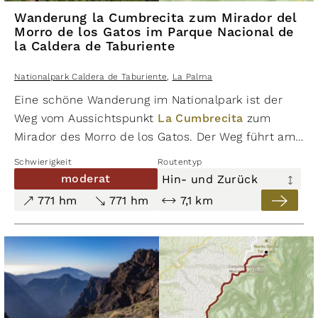
Wanderung la Cumbrecita zum Mirador del
Morro de los Gatos im Parque Nacional de
la Caldera de Taburiente
Nationalpark Caldera de Taburiente
,
La Palma
Eine schöne Wanderung im Nationalpark ist der
Weg vom Aussichtspunkt
La Cumbrecita
zum
Mirador des Morro de los Gatos. Der Weg führt am
Fuße des
Pico Bejenado
entlang. Als Option ist der
Schwierigkeit
Routentyp
Aufstieg zu einem Felsvorsprung am Fuße des Pico
moderat
Hin- und Zurück
Bejenado möglich. Der Mirador del Morro de los
771 hm
771 hm
7,1 km
Gatos ist ein Aussichtspunkt in der Caldera de
Taburiente. Er befindet sich in der Nähe des Pico
Bejenao und La Cumbrecita. Es handelt sich um
einen Aussichtspunkt auf halbem Weg zwischen
Lomo de las Choszas und La Cancelita. Von hier
aus hat man einen herrlichen Blick auf die