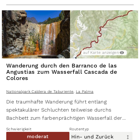
moderat
479 hm
auf Karte anzeigen
476 hm
7,1 km
Wanderung durch den Barranco de las
Angustias zum Wasserfall Cascada de
Wanderung vom Mirador de Los
Colores
Andenes zum Roque de los
Nationalpark Caldera de Taburiente
,
La Palma
Muchachos
Die traumhafte Wanderung führt entlang
Nationalpark Caldera de Taburiente
spektakulärer Schluchten teilweise durchs
,
La Palma
Bachbett zum farbenprächtigen Wasserfall der
auf Karte anzeigen
auf Karte ausblenden
Farben. Die rund 11 km lange Streckenwanderung
Schwierigkeit
Routentyp
bietet viel Abwechslung und immer neue
moderat
Hin- und Zurück