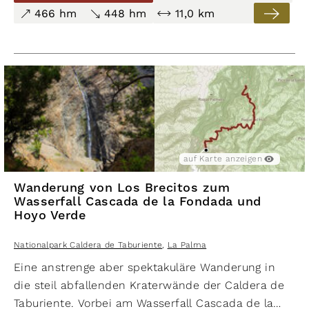
Perspektiven auf die traumhafte Umgebung.
466 hm
448 hm
11,0 km
schwer
1.363 hm
1.357 hm
16,3 km
Wanderung von Los Brecitos zum
Wasserfall Cascada de la Fondada
auf Karte anzeigen
und Hoyo Verde
Wanderung von Los Brecitos zum
Nationalpark Caldera de Taburiente
Wasserfall Cascada de la Fondada und
,
Hoyo Verde
La Palma
auf Karte anzeigen
auf Karte ausblenden
Nationalpark Caldera de Taburiente
,
La Palma
Eine anstrenge aber spektakuläre Wanderung in
die steil abfallenden Kraterwände der Caldera de
Taburiente. Vorbei am Wasserfall Cascada de la