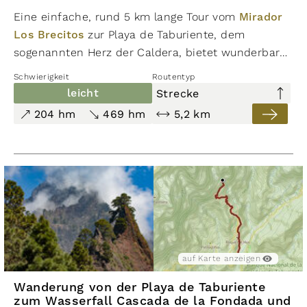
Eine einfache, rund 5 km lange Tour vom
Mirador
Los Brecitos
zur Playa de Taburiente, dem
sogenannten Herz der Caldera, bietet wunderbare
moderat
Einblicke in die traumhaften Naturlandschaften
Schwierigkeit
Routentyp
771 hm
des Nationalparks. Die Wanderung kann mit
771 hm
leicht
Strecke
7,1 km
anderen Routen kombiniert oder als
204 hm
469 hm
5,2 km
Streckenwanderung begangen werden.
Wanderung la Cumbrecita zum
Mirador del Morro de los Gatos im
Parque Nacional de la Caldera de
Taburiente
Nationalpark Caldera de Taburiente
,
La Palma
auf Karte anzeigen
auf Karte ausblenden
auf Karte anzeigen
Im Kartenauschnitt neu suchen
Wanderung von der Playa de Taburiente
zum Wasserfall Cascada de la Fondada und