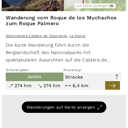
Nordseite des Parks, die
Playa de Taburiente
und
auf Karte anzeigen
die umliegenden Felsen.
Die Wanderung La Cumbrecita zum Mirador del
Wanderung vom Roque de los Muchachos
zum Roque Palmero
Morro de los Gatos hat eine Länge von 7,1 km und
einen Höhenunterschied von 771 m im Auf- und Abstie
Nationalpark Caldera de Taburiente
,
La Palma
​Die kurze Wanderung führt durch die
Berglandschaft des Nationalparks mit
spektakulären Aussichten auf die Caldera de
Taburiente. Die farbenfrohen Berghänge in Rot-,
Schwierigkeit
Routentyp
Orange- und Brauntönen sind ein weiteres
leicht
Strecke
Highlight in dieser majestätischen Landschaft.
274 hm
274 hm
6,4 km
Wanderungen auf Karte anzeigen