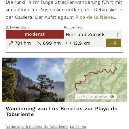
La Palma
Die rund 14 km lange Streckenwanderung führt mit
auf Karte anzeigen
auf Karte ausblenden
sensationellen Ausblicken entlang der Gebirgskette
der Caldera. Der Aufstieg zum
Pico de la Nieve
verläuft durch prachtvollen Kiefernwald hinauf in
Schwierigkeit
Routentyp
die Hochgebirgsvegetation der Insel La Palma.​
moderat
Hin- und Zurück
701 hm
699 hm
13,9 km
leicht
274 hm
274 hm
6,4 km
Wanderung vom Roque de los
Muchachos zum Roque Palmero
auf Karte anzeigen
Nationalpark Caldera de Taburiente
,
La Palma
Wanderung von Los Brecitos zur Playa de
auf Karte anzeigen
auf Karte ausblenden
Taburiente
Nationalpark Caldera de Taburiente
,
La Palma