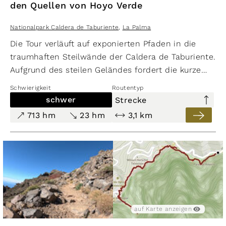
den Quellen von Hoyo Verde
Nationalpark Caldera de Taburiente
,
La Palma
Die Tour verläuft auf exponierten Pfaden in die
traumhaften Steilwände der Caldera de Taburiente.
Aufgrund des steilen Geländes fordert die kurze
Route eine gute Kondition.
Schwierigkeit
Routentyp
schwer
Strecke
713 hm
23 hm
3,1 km
auf Karte anzeigen