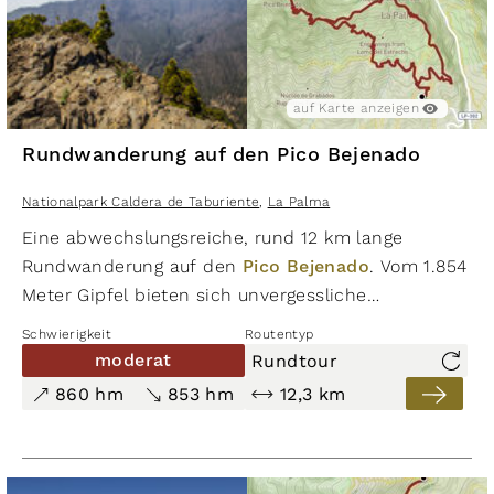
auf Karte anzeigen
auf Karte ausblenden
auf Karte anzeigen
Rundwanderung auf den Pico Bejenado
moderat
753 hm
Nationalpark Caldera de Taburiente
,
La Palma
750 hm
8,9 km
Eine abwechslungsreiche, rund 12 km lange
Rundwanderung auf den
Pico Bejenado
. Vom 1.854
Wanderung vom Mirador de la
Meter Gipfel bieten sich unvergessliche
Cumbrecita auf den Pico Bejenado
Panoramablicke über den Nationalpark Caldera de
Schwierigkeit
Routentyp
Nationalpark Caldera de Taburiente
Taburiente. Spektakulärer Routenverlauf entlang
moderat
Rundtour
,
eines Berggrats zwischen El Rodeo und dem Roque
La Palma
860 hm
853 hm
12,3 km
auf Karte anzeigen
auf Karte ausblenden
de los Cuervos. Im Auf- und Abstieg sind rund 850
hm zu bewältigen.