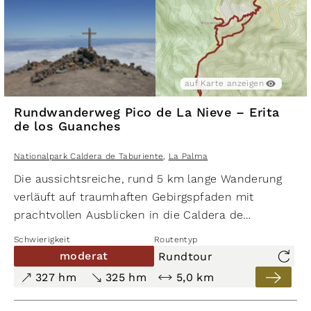
schwer
381 hm
1.156 hm
auf Karte anzeigen
13,9 km
Rundwanderweg Pico de La Nieve – Erita
Wanderung von Los Brecitos durch
de los Guanches
die Caldera de Taburiente
Nationalpark Caldera de Taburiente
,
La Palma
Nationalpark Caldera de Taburiente
,
Die aussichtsreiche, rund 5 km lange Wanderung
La Palma
verläuft auf traumhaften Gebirgspfaden mit
auf Karte anzeigen
auf Karte ausblenden
prachtvollen Ausblicken in die Caldera de
Taburiente. Am Pico de la Sabina befindet sich ein
Schwierigkeit
Routentyp
Tagoror, ein Kultplatz der Ureinwohner mit Petroglyph
moderat
Rundtour
327 hm
325 hm
5,0 km
schwer