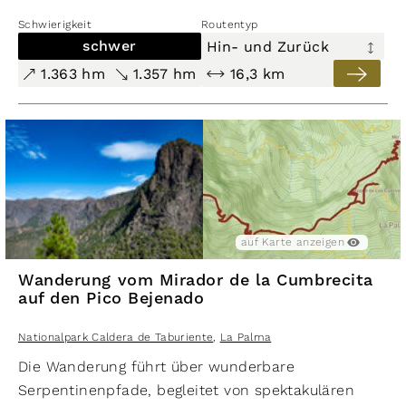
Fondada steigt man begleitet von traumhaften
Schwierigkeit
Routentyp
Ausblicken ins Quellgebiet von Hoyo Verde auf.
leicht
schwer
Hin- und Zurück
90 hm
1.363 hm
1.357 hm
16,3 km
88 hm
1,2 km
Wanderung Roque de los Muchachos
– Espigón del Roque
Nationalpark Caldera de Taburiente
,
La Palma
auf Karte anzeigen
auf Karte ausblenden
auf Karte anzeigen
Wanderung vom Mirador de la Cumbrecita
auf den Pico Bejenado
Nationalpark Caldera de Taburiente
,
La Palma
Die Wanderung führt über wunderbare
schwer
Serpentinenpfade, begleitet von spektakulären
713 hm