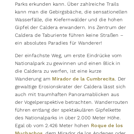
Parks erkunden kann. Über zahlreiche Trails
kann man die Gebirgsbäche, die sensationellen
Wasserfälle, die Kiefernwälder und die hohen
Schwierigkeit
Gipfel der Caldera erwandern. Ins Zentrum der
Caldera de Taburiente führen keine Straßen –
leicht
moderat
schwer
ein absolutes Paradies für Wanderer!
Eigenschaften
Der einfachste Weg, um erste Eindrücke vom
schwindelfrei
trittsicher
Nationalpark zu gewinnen und einen Blick in
vorwiegend Pfade
leicht zu folgen
die Caldera zu werfen, ist eine kurze
Wanderung am
Mirador de la Cumbrecita
. Der
gute Grundkondition
guter Orientierungssinn
gewaltige Erosionskrater der Caldera lässt sich
kinderfreundlich
Genehmigung erforderlich
auch mit traumhaften Panoramablicken aus
gebührenpflichtig
alpines Gelände
der Vogelperspektive betrachten. Wanderrouten
führen entlang der spektakulären Gipfelkette
hundefreundlich
streckenweise weglos
des Nationalparks in über 2.000 Meter Höhe.
Routentyp
Egal ob vom 2.426 Meter hohen
Roque de los
Muchachos
, dem Mirador de los Andenes oder