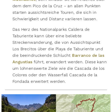
Hin- und Zurück
Rundwanderung
dem dem Pico de la Cruz – an allen Punkten
Strecke
starten aussichtsreiche Touren, die sich in
Schwierigkeit und Distanz variieren lassen.
Ø Auslastung
stark
moderat
gering
Das Herz des Nationalparks Caldera de
Taburiente kann über eine beliebte
leicht
Streckenwanderung, die von Aussichtspunkt
Filter zurücksetzen
185 hm
Los Brecitos über die Playa de Taburiente und
185 hm
18
Routen anzeigen
3,0 km
die beeindruckende Schlucht
Barranco de las
Angustias
führt, erwandert werden. Diese kann
Rundwanderung La Cumbrecita
um lohnenswerte Ziele wie die Cascada de los
Nationalpark Caldera de Taburiente
Colores oder den Wasserfall Cascada de la
,
Fondada erweitert werden.
La Palma
auf Karte anzeigen
auf Karte ausblenden