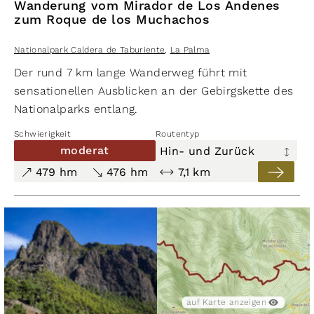
Wanderung vom Mirador de Los Andenes
zum Roque de los Muchachos
Nationalpark Caldera de Taburiente
,
La Palma
Der rund 7 km lange Wanderweg führt mit
sensationellen Ausblicken an der Gebirgskette des
Nationalparks entlang.
Schwierigkeit
Routentyp
moderat
Hin- und Zurück
479 hm
476 hm
7,1 km
auf Karte anzeigen