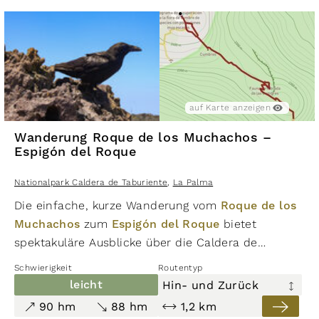
Aussichtspunkt El Time.
Nationalpark Caldera de Taburiente
,
La Palma
auf Karte anzeigen
auf Karte ausblenden
auf Karte anzeigen
Wanderung Roque de los Muchachos –
Espigón del Roque
leicht
204 hm
Nationalpark Caldera de Taburiente
,
La Palma
469 hm
5,2 km
Die einfache, kurze Wanderung vom
Roque de los
Muchachos
zum
Espigón del Roque
bietet
Wanderung von Los Brecitos zur
spektakuläre Ausblicke über die Caldera de
Playa de Taburiente
Taburiente bis zu den Nachbarinseln. Die Route
Schwierigkeit
Routentyp
Nationalpark Caldera de Taburiente
lässt sich perfekt mit Wanderungen entlang der
leicht
Hin- und Zurück
,
Gipfelkette der Caldera verbinden.
La Palma
90 hm
88 hm
1,2 km
auf Karte anzeigen
auf Karte ausblenden