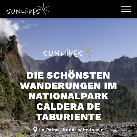
WANDERZIELE
WANDERUNGEN
18 Touren
ENTDECKEN
MAGAZIN
Ergebnisse filtern
TRAILBOX
PLANER
Karte
Raster
DIE SCHÖNSTEN
WANDERUNGEN IM
NATIONALPARK
Distanz km
CALDERA DE
Höhenmeter
TABURIENTE
Höhenmeter
Schwierigkeit
La Palma, Kanarische Inseln
leicht
moderat
schwer