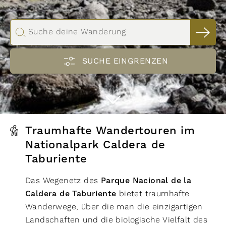
Eigenschaften
schwindelfrei
trittsicher
vorwiegend Pfade
leicht zu folgen
gute Grundkondition
Suche deine Wanderung
guter Orientierungssinn
kinderfreundlich
Genehmigung erforderlich
gebührenpflichtig
SUCHE EINGRENZEN
alpines Gelände
hundefreundlich
streckenweise weglos
Distanz km
Routentyp
Hin- und Zurück
Rundwanderung
Strecke
Ø Auslastung
stark
moderat
gering
Traumhafte Wandertouren im
Filter zurücksetzen
18
Routen anzeigen
Nationalpark Caldera de
Höhenmeter
Taburiente
Das Wegenetz des
Parque Nacional de la
Caldera de Taburiente
bietet traumhafte
Höhenmeter
Wanderwege, über die man die einzigartigen
Landschaften und die biologische Vielfalt des