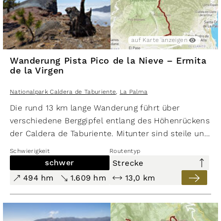
Nationalpark Caldera de Taburiente
,
La Palma
auf Karte anzeigen
auf Karte ausblenden
auf Karte anzeigen
Wanderung Pista Pico de la Nieve – Ermita
de la Virgen
Nationalpark Caldera de Taburiente
,
La Palma
Die rund 13 km lange Wanderung führt über
schwer
verschiedene Berggipfel entlang des Höhenrückens
494 hm
1.609 hm
der Caldera de Taburiente. Mitunter sind steile und
13,0 km
exponierte Abschnitte zu überwinden. Die Route
Schwierigkeit
Routentyp
bietet umwerfende Ausblicke auf die spektakuläre
Wanderung Pista Pico de la Nieve –
schwer
Strecke
Landschaft der Caldera.
Ermita de la Virgen
494 hm
1.609 hm
13,0 km
Nationalpark Caldera de Taburiente
,
La Palma