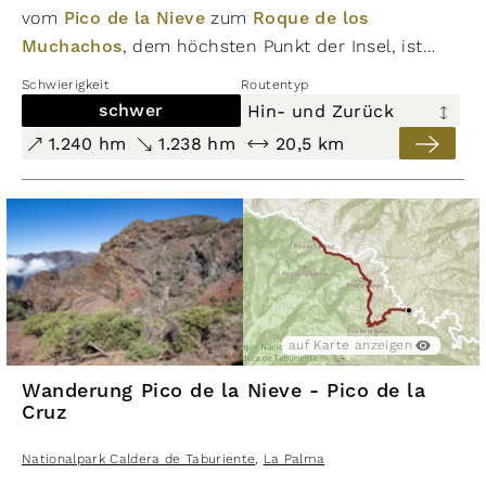
Cascada de Colores
vom
Pico de la Nieve
zum
Roque de los
Muchachos
, dem höchsten Punkt der Insel, ist
Nationalpark Caldera de Taburiente
,
einer der schönsten Wanderwege La Palmas. Auf
Schwierigkeit
Routentyp
La Palma
schmalen, felsigen Pfaden führt der Weg entlang
schwer
Hin- und Zurück
auf Karte anzeigen
auf Karte ausblenden
der Gipfelkette der Caldera mit atemberaubenden
1.240 hm
1.238 hm
20,5 km
Ausblicken in den Nationalpark und zur Küste.
schwer
355 hm
2.287 hm
14,2 km
auf Karte anzeigen
Wanderung vom Roque de los
Wanderung Pico de la Nieve - Pico de la
Muchachos zum Mirador El Time
Cruz
Nationalpark Caldera de Taburiente
Nationalpark Caldera de Taburiente
,
La Palma
,