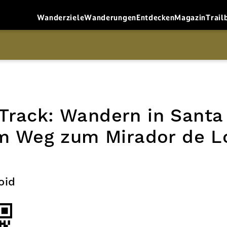
Wanderziele
Wanderungen
Entdecken
Magazin
Trail
rack: Wandern in Santa
em Weg zum Mirador de 
oid