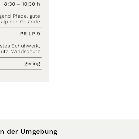
8:30 – 10:30 h
egend Pfade, gute
 alpines Gelände
PR LP 9
estes Schuhwerk,
utz, Windschutz
gering
 in der Umgebung