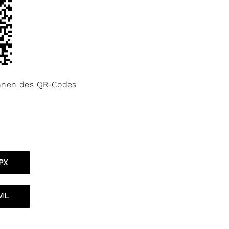
annen des QR-Codes
PX
ML