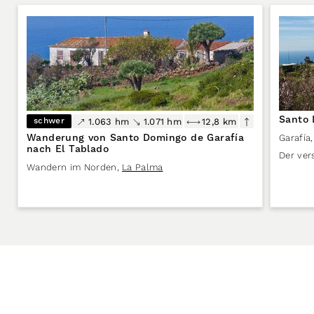
Santo 
schwer
1.063 hm
1.071 hm
12,8 km
Wanderung von Santo Domingo de Garafía
Garafía
,
nach El Tablado
Der ver
Wandern im Norden
,
La Palma