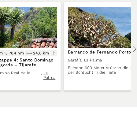
Barranco de Fernando Porto
hm
784 hm
24,8 km
tappe 4: Santo Domingo
Garafía
,
La Palma
gorda – Tijarafe
Beinahe 600 Meter stürzen die ste
der Schlucht in die Tiefe
mino Real de la
,
La
Palma