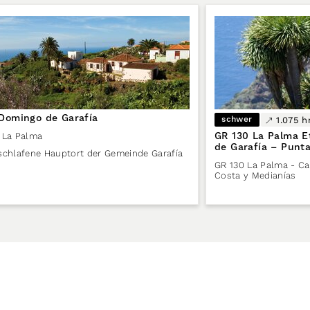
Domingo de Garafía
schwer
1.075 
GR 130 La Palma E
La Palma
de Garafía – Punta
schlafene Hauptort der Gemeinde Garafía
GR 130 La Palma - Ca
Costa y Medianías