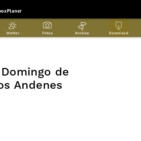
box
Planer
Wetter
Fotos
Anreise
Download
 Domingo de
Los Andenes